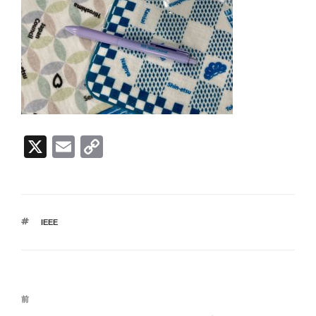
X
E
C
m
o
ail
p
y
タ
IEEE
Li
グ
n
k
投
前
前
稿