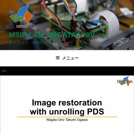
コ
ン
テ
ン
ツ
MSIP LAB, NIIGATA UNIV.
へ
多次元信号・画像処理研究室
ス
キ
メニュー
ッ
プ