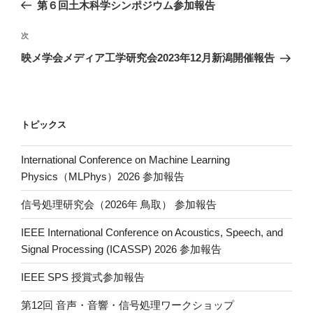
の
第６回土木科学シンポジウム参加報告
ナ
投
ビ
稿
次
次
ゲ
の
映メ学会メディア工学研究会2023年12月新潟開催報告
投
ー
稿
シ
ョ
トピックス
ン
International Conference on Machine Learning
Physics（MLPhys）2026 参加報告
信号処理研究会（2026年 鳥取） 参加報告
IEEE International Conference on Acoustics, Speech, and
Signal Processing (ICASSP) 2026 参加報告
IEEE SPS 授賞式参加報告
第12回 音声・音響・信号処理ワークショップ