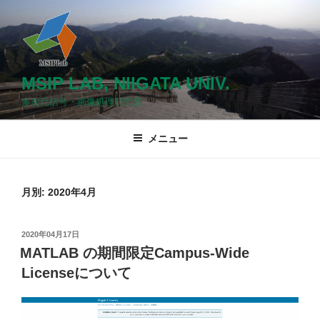
コ
ン
テ
ン
ツ
MSIP LAB, NIIGATA UNIV.
へ
多次元信号・画像処理研究室
ス
キ
メニュー
ッ
プ
月別: 2020年4月
投
2020年04月17日
稿
MATLAB の期間限定Campus-Wide
日:
Licenseについて