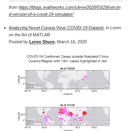
from
https://blogs.mathworks.com/cleve/2020/03/29/secon
d-version-of-a-covid-19-simulator/
Analyzing Novel Corona Virus COVID-19 Dataset
in Loren
on the Art of MATLAB
Posted by
Loren Shure
, March 16, 2020