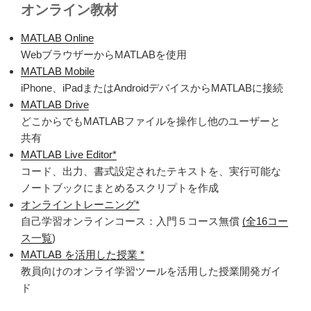
オンライン教材
MATLAB Online
Web
ブラウザーから
MATLAB
を使用
MATLAB Mobile
iPhone
、
iPad
または
Android
デバイスから
MATLAB
に接続
MATLAB Drive
どこからでも
MATLAB
ファイルを操作し他のユーザーと
共有
MATLAB Live Editor*
コード、出力、書式設定されたテキストを、実行可能な
ノートブックにまとめるスクリプトを作成
オンライントレーニング*
自己学習オンラインコース：入門５コース無償
(
全16コー
ス一覧
)
MATLAB を活用した授業 *
教員向けのオンライ学習ツールを活用した授業開発ガイ
ド