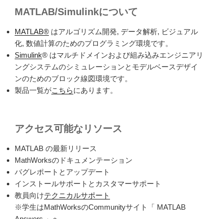
MATLAB/Simulinkについて
MATLAB
®
はアルゴリズム開発
,
データ解析
,
ビジュアル
化
,
数値計算のためのプログラミング環境です。
Simulink
®
はマルチドメインおよび組み込みエンジニアリ
ングシステムのシミュレーションとモデルベースデザイ
ンのためのブロック線図環境です。
製品一覧が
こちら
にあります。
アクセス可能なリソース
MATLAB
の最新リリース
MathWorks
のドキュメンテーション
バグレポートとアップデート
インストールサポートとカスタマーサポート
教員向け
テクニカルサポート
※
学生は
MathWorks
の
Community
サイト「
MATLAB
Answers
」へ