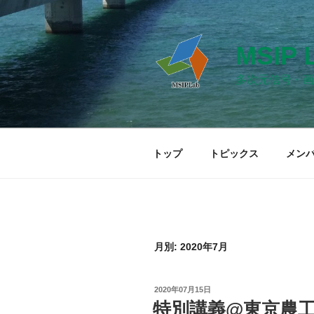
コ
ン
テ
MSIP 
ン
ツ
多次元信号・画
へ
ス
キ
ッ
トップ
トピックス
メン
プ
月別: 2020年7月
投
2020年07月15日
稿
特別講義@東京農
日: