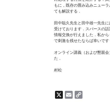
もに，既存の畳み込みニューラ
ても解説する．
田中聡久先生と田中雄一先生に
受けております．スパースの話
情報交換が行えました．私から
で刺激を残せたならば幸いです
オンライン講義（および懇親会
た．
村松
X
E
C
m
o