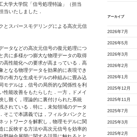
京農工大学大学院「信号処理特論」（担当
担当いたしました．
アーカイブ
クとスパースモデリングによる高次元信
2026年7月
2026年5月
データなどの高次元信号の復元処理につ
2026年3月
と共に多様かつ膨大な物理データの取得
の高性能化への要求が高まっている．高
2026年2月
象となる物理データを効果的に表現でき
2026年1月
存の有力な生成モデルの枠組みに畳み込
同モデルは，信号の局所的な関係性を利
2025年12月
い性能改善をもたらした．一方，ドメイ
2025年11月
映し難く，理論的に裏付けられた系統
残されている．特に，未知領域のデータ
2025年7月
．そこで本講義では，フィルタバンクと
ネットワークを解釈し，物理モデルに関
2025年3月
造に反映する方法や高次元信号を効率的
2025年2月
分野融合展開に関する話題に触れるとと