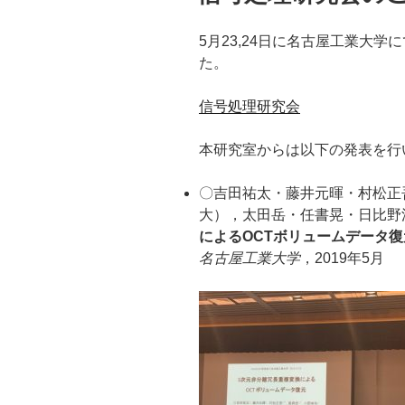
5月23,24日に名古屋工業大学
た。
信号処理研究会
本研究室からは以下の発表を行
〇吉田祐太・藤井元暉・村松正
大），太田岳・任書晃・日比野
によるOCTボリュームデータ復
名古屋工業大学
，2019年5月