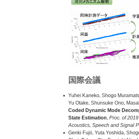
国際会議
Yuhei Kaneko, Shogo Muramatsu
Yu Otake, Shunsuke Ono, Masa
Coded Dynamic Mode Decompsit
State Estimation
,
Proc. of 2019
Acoustics, Speech and Signal 
Genki Fujii, Yuta Yoshida, Sh