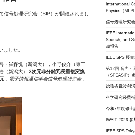
International 
Physics（ML
にて信号処理研究会（SIP）が開催されまし
信号処理研究会（
IEEE Internatio
Speech, and S
加報告
いました。
IEEE SPS 
吾・崔森悦（新潟大），小野俊介（東工
第12回 音声
浩（新潟大）
3次元非分離冗長重複変換
（SPEASIP
元
，
電子情報通信学会信号処理研究会，
総務省電波利活
科学研究経費補
令和7年度修士
IWAIT 2026
IEEE SPS Toky