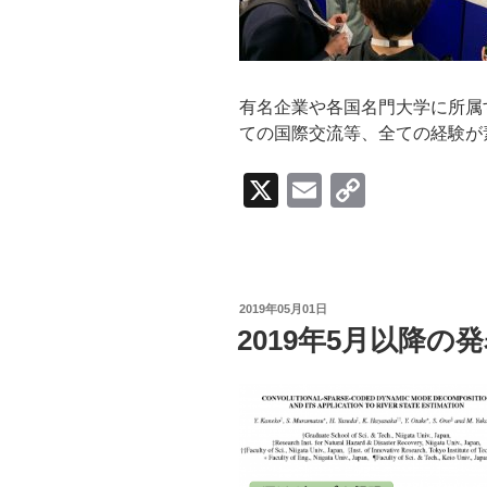
有名企業や各国名門大学に所属
ての国際交流等、全ての経験が
X
E
C
m
o
ail
p
y
投
2019年05月01日
Li
稿
2019年5月以降の
日:
n
k