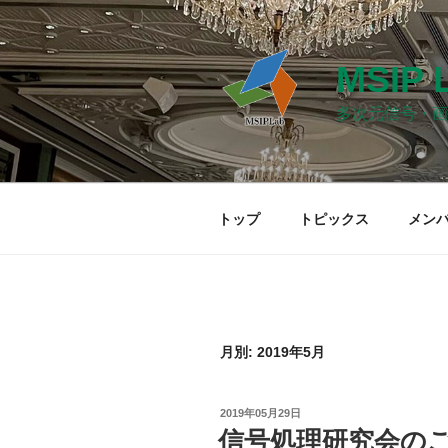
コ
ン
テ
MSIP 
ン
ツ
多次元信号・画
へ
ス
キ
ッ
トップ
トピックス
メン
プ
月別: 2019年5月
投
2019年05月29日
稿
信号処理研究会の
日: