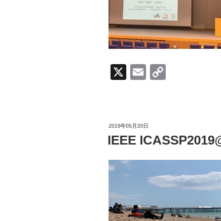
X
E
C
m
o
ail
p
y
投
2019年05月20日
Li
稿
IEEE ICASSP20
日:
n
k