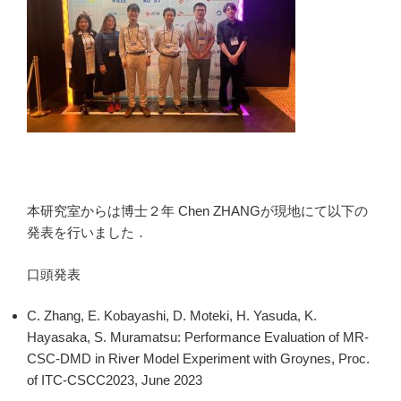
本研究室からは博士２年 Chen ZHANGが現地にて以下の
発表を行いました．
口頭発表
C. Zhang, E. Kobayashi, D. Moteki, H. Yasuda, K.
Hayasaka, S. Muramatsu: Performance Evaluation of MR-
CSC-DMD in River Model Experiment with Groynes, Proc.
of ITC-CSCC2023, June 2023