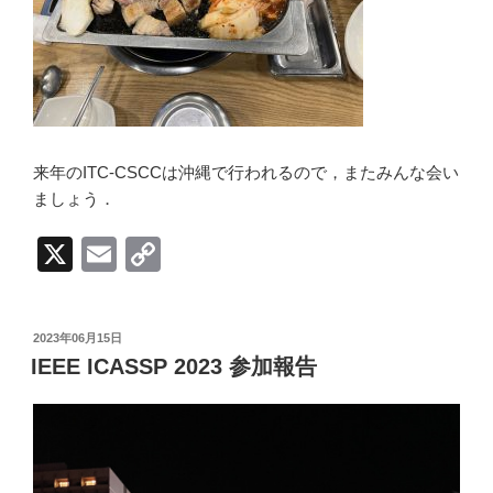
来年のITC-CSCCは沖縄で行われるので，またみんな会い
ましょう．
X
E
C
m
o
ail
p
投
2023年06月15日
y
稿
IEEE ICASSP 2023 参加報告
日:
Li
n
k