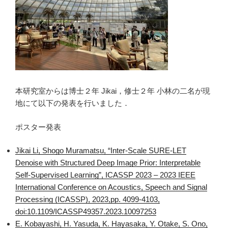
本研究室からは博士２年 Jikai，修士２年 小林の二名が現
地にて以下の発表を行いました．
ポスター発表
Jikai Li, Shogo Muramatsu, “Inter-Scale SURE-LET
Denoise with Structured Deep Image Prior: Interpretable
Self-Supervised Learning”, ICASSP 2023 – 2023 IEEE
International Conference on Acoustics, Speech and Signal
Processing (ICASSP), 2023,pp. 4099-4103,
doi:10.1109/ICASSP49357.2023.10097253
E. Kobayashi, H. Yasuda, K. Hayasaka, Y. Otake, S. Ono,