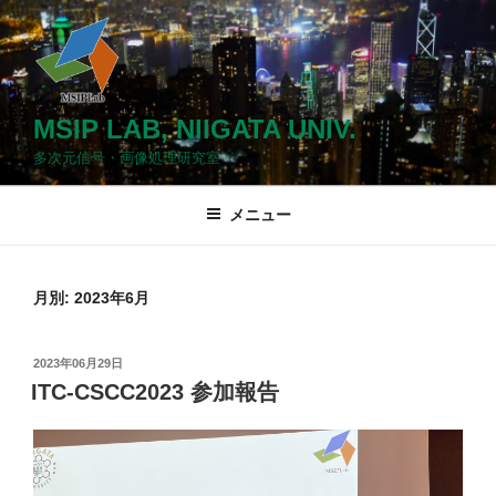
コ
ン
テ
ン
ツ
MSIP LAB, NIIGATA UNIV.
へ
多次元信号・画像処理研究室
ス
キ
メニュー
ッ
プ
月別: 2023年6月
投
2023年06月29日
稿
ITC-CSCC2023 参加報告
日: