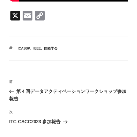
X
E
C
m
o
ail
p
y
タ
ICASSP
、
IEEE
、
国際学会
Li
グ
n
k
投
前
前
稿
の
第４回データアクティベーションワークショップ参加
ナ
投
報告
ビ
稿
ゲ
次
次
の
ー
ITC-CSCC2023 参加報告
投
シ
稿