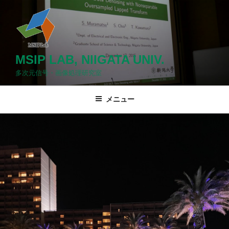
コ
ン
テ
ン
ツ
MSIP LAB, NIIGATA UNIV.
へ
多次元信号・画像処理研究室
ス
キ
メニュー
ッ
プ