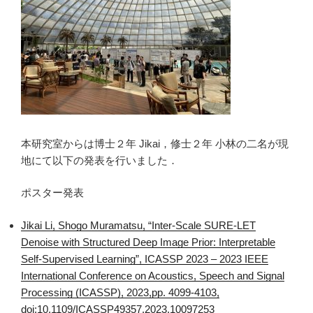
本研究室からは博士２年 Jikai，修士２年 小林の二名が現
地にて以下の発表を行いました．
ポスター発表
Jikai Li, Shogo Muramatsu, “Inter-Scale SURE-LET
Denoise with Structured Deep Image Prior: Interpretable
Self-Supervised Learning”, ICASSP 2023 – 2023 IEEE
International Conference on Acoustics, Speech and Signal
Processing (ICASSP), 2023,pp. 4099-4103,
doi:10.1109/ICASSP49357.2023.10097253