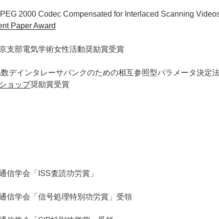
 2000 Codec Compensated for Interlaced Scanning Video
ent Paper Award
京支部電気学術女性活動奨励賞受賞
係数デインタレーサバンクのための相互参照型パラメータ決定
ショップ
奨励賞受賞
通信学会「ISS査読功労賞」
通信学会「信号処理特別功労賞」受領