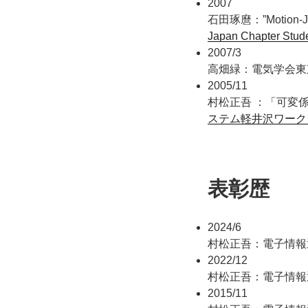
2007
石田琢麿：”Motion-JPEG
Japan Chapter Stud
2007/3
高畑緑：電気学会東
2005/11
村松正吾 ：「可変
ステム軽井沢ワーク
表彰歴
2024/6
村松正吾：電子情報
2022/12
村松正吾：電子情報
2015/11