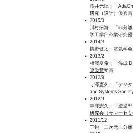
藤井元暉：「Ada
研究（設計）優秀賞
2015/3
川村拓海：「非分離
学工学部卒業研究優
2014/3
情野健太：電気学会
2013/2
相澤夏希：「混成 Di
奨励賞
受賞
2012/9
寺澤憲久：「デジタル
and Systems Soc
2012/9
寺澤憲久：「透過型
研究会（サマーセミ
2011/12
王鋭「二次元非分離