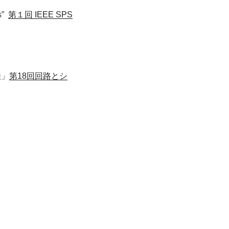
s”
第１回 IEEE SPS
法」
第18回回路とシ