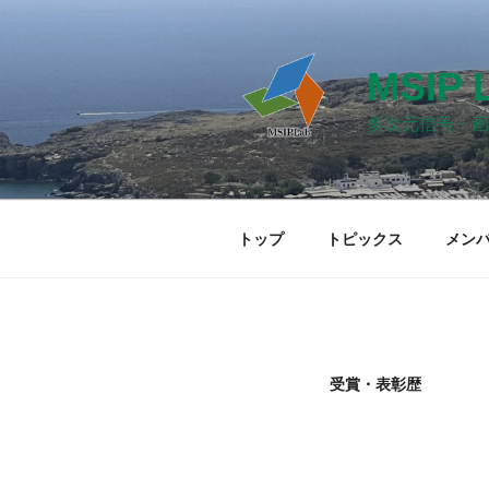
コ
ン
テ
MSIP 
ン
ツ
多次元信号・画
へ
ス
キ
ッ
トップ
トピックス
メン
プ
受賞・表彰歴