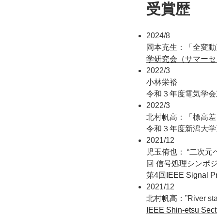
受賞歴
2024/8
岡本充生：「全変動
学研究会（サマーセ
2022/3
小林栄裕
令和３年度電気学会
2022/3
北村帆高：「標高差
令和３年度新潟大学
2021/12
児玉侑也： “二次元
回 信号処理シンポジウム, 
第4回IEEE Signal Pro
2021/12
北村帆高：”River state 
IEEE Shin-etsu Sect