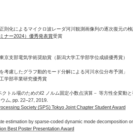
正則化によるマイクロ波レーダ河川観測画像列の逐次復元の検
ミナー2024）優秀発表賞
受賞
東京支部電気学術奨励賞（新潟大学工学部学位成績優秀賞）
を考慮したグラフ動的モード分解による河川水位分布予測」
工学部卒業研究優秀賞
ベクトル場のためのℓ2 ノルム固定小数点演算－ 等方性全変動と複素
pp. 22–27, 2019.
cessing Society (SPS) Tokyo Joint Chapter Student Award
estimation by sparse-coded dynamic mode decomposition on 
ion Best Poster Presentation Award