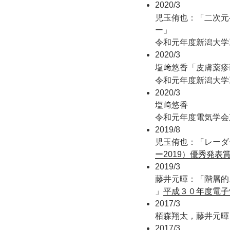
2020/3
児玉侑也：「
二次元
ー」
令和元年度新潟大学
2020/3
皮膚薬疹
塩﨑悠香「
令和元年度新潟大学
2020/3
塩﨑悠香
令和元年度電気学会
2019/8
児玉侑也：「レーダ
ー2019）優秀発表
2019/3
藤井元暉：「階層的
」
平成３０年度電子
2017/3
栢森翔太，藤井元暉
2017/3