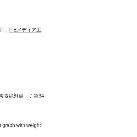
討」
ITEメディア工
絶対値 －,” 第34
graph with weight”