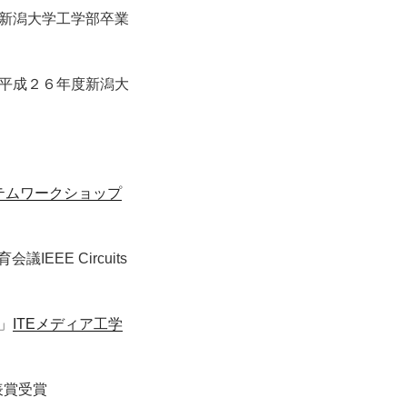
度新潟大学工学部卒業
平成２６年度新潟大
テムワークショップ
EE Circuits
」
ITEメディア工学
表賞受賞