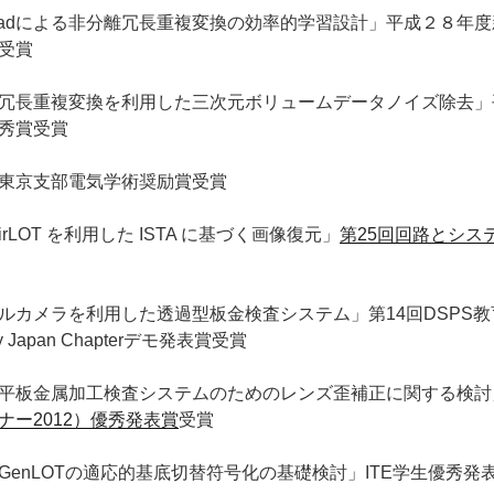
Gradによる非分離冗長重複変換の効率的学習設計」平成２８年
受賞
冗長重複変換を利用した三次元ボリュームデータノイズ除去」
秀賞受賞
東京支部電気学術奨励賞受賞
rLOT を利用した ISTA に基づく画像復元」
第25回回路とシス
カメラを利用した透過型板金検査システム」第14回DSPS教育会議IE
iety Japan Chapterデモ発表賞受賞
平板金属加工検査システムのためのレンズ歪補正に関する検討
ナー2012）優秀発表賞
受賞
GenLOTの適応的基底切替符号化の基礎検討」ITE学生優秀発