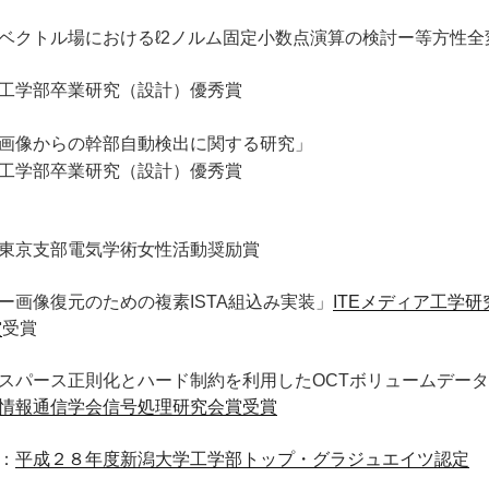
ベクトル場におけるℓ2ノルム固定小数点演算の検討ー等方性全
工学部卒業研究（設計）優秀賞
画像からの幹部自動検出に関する研究」
工学部卒業研究（設計）優秀賞
東京支部電気学術女性活動奨励賞
ー画像復元のための複素ISTA組込み実装」
ITEメディア工学
賞
受賞
スパース正則化とハード制約を利用したOCTボリュームデー
情報通信学会信号処理研究会賞受賞
：
平成２８年度新潟大学工学部トップ・グラジュエイツ認定