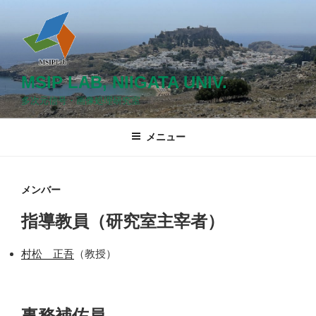
コ
ン
テ
ン
ツ
MSIP LAB, NIIGATA UNIV.
へ
多次元信号・画像処理研究室
ス
キ
メニュー
ッ
プ
メンバー
指導教員（研究室主宰者）
村松 正吾
（教授）
事務補佐員