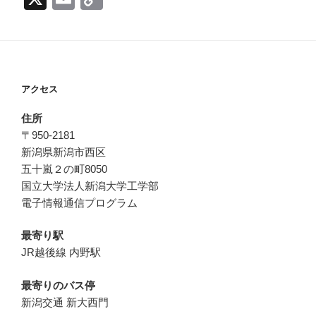
m
o
ail
p
y
Li
アクセス
n
住所
k
〒950-2181
新潟県新潟市西区
五十嵐２の町8050
国立大学法人新潟大学工学部
電子情報通信プログラム
最寄り駅
JR越後線 内野駅
最寄りのバス停
新潟交通 新大西門