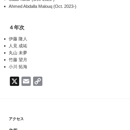
Ahmed Abdalla Malouq (Oct. 2023-)
４年次
伊藤 隆人
人見 成祐
丸山 未夢
竹藤 望月
小川 拓海
X
E
C
m
o
ail
p
y
Li
アクセス
n