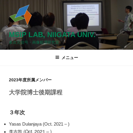
コ
ン
テ
ン
ツ
MSIP LAB, NIIGATA UNIV.
へ
多次元信号・画像処理研究室
ス
キ
メニュー
ッ
プ
2023年度所属メンバー
大学院博士後期課程
３年次
Yasas Dulanjaya (Oct. 2021 – )
(Oct. 2021 – )
李吉凯