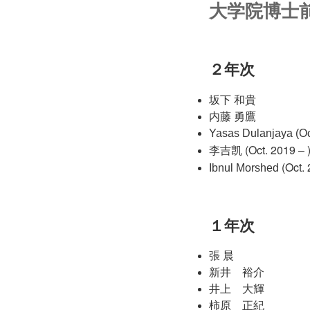
大学院博士
２年次
坂下 和貴
内藤 勇鷹
Yasas Dulanjaya (Oc
(Oct. 2019 – 
李吉凯
(Oct. 
Ibnul Morshed
１年次
張 晨
新井 裕介
井上 大輝
柿原 正紀