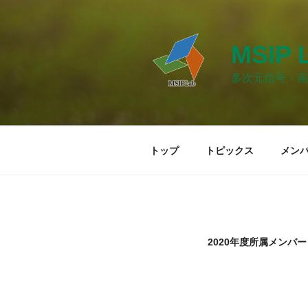
コ
ン
テ
MSIP 
ン
ツ
多次元信号・画
へ
ス
キ
ッ
トップ
トピックス
メン
プ
2020年度所属メンバー