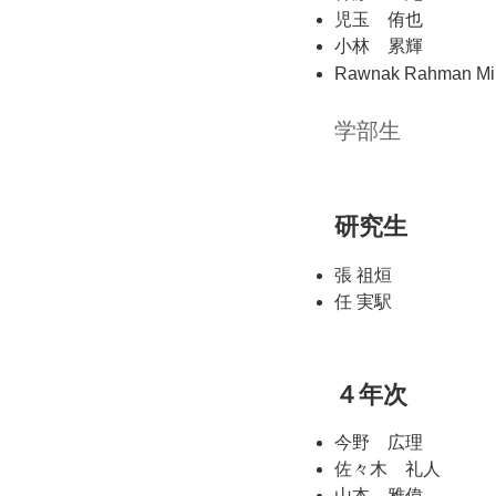
児玉 侑也
小林 累輝
Rawnak Rahman M
学部生
研究生
張 祖烜
任 実駅
４年次
今野 広理
佐々木 礼人
山本 雅偉