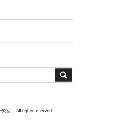
検
索
ll rights reserved.