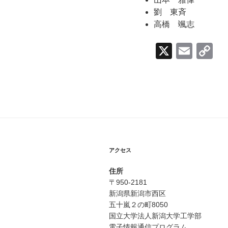
劉 東斉
高橋 颯志
X
E
C
m
o
ail
p
y
Li
n
k
アクセス
住所
〒950-2181
新潟県新潟市西区
五十嵐２の町8050
国立大学法人新潟大学工学部
電子情報通信プログラム