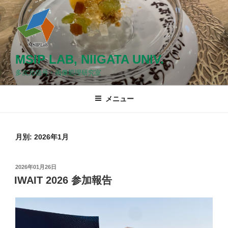
コ
ン
テ
ン
ツ
MSIP LAB, NIIGATA UNIV.
へ
多次元信号・画像処理研究室
ス
キ
メニュー
ッ
プ
月別: 2026年1月
投
2026年01月26日
稿
IWAIT 2026 参加報告
日: