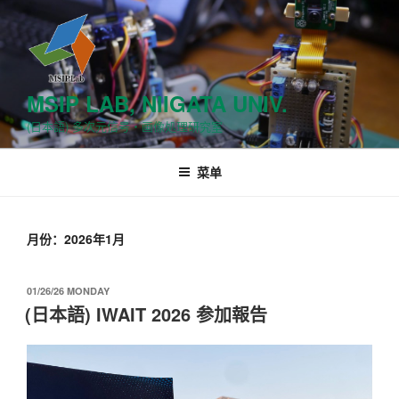
跳
至
内
容
MSIP LAB, NIIGATA UNIV.
(日本語) 多次元信号・画像処理研究室
菜单
月份：2026年1月
发
01/26/26 MONDAY
布
(日本語) IWAIT 2026 参加報告
于