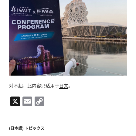
对不起，此内容只适用于
日文
。
X
E
C
m
o
ail
p
y
(日本語) トピックス