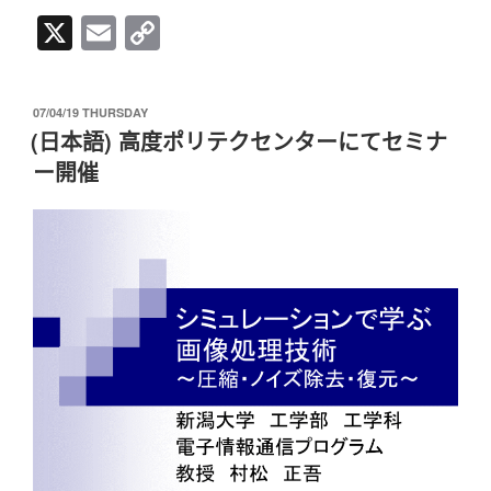
X
E
C
m
o
ail
p
发
07/04/19 THURSDAY
y
布
(日本語) 高度ポリテクセンターにてセミナ
于
Li
ー開催
n
k