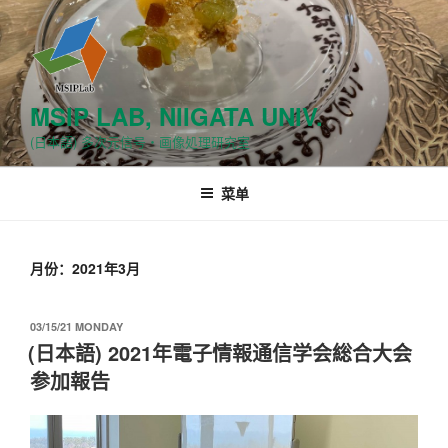
跳
至
内
容
MSIP LAB, NIIGATA UNIV.
(日本語) 多次元信号・画像処理研究室
菜单
月份：2021年3月
发
03/15/21 MONDAY
布
(日本語) 2021年電子情報通信学会総合大会
于
参加報告