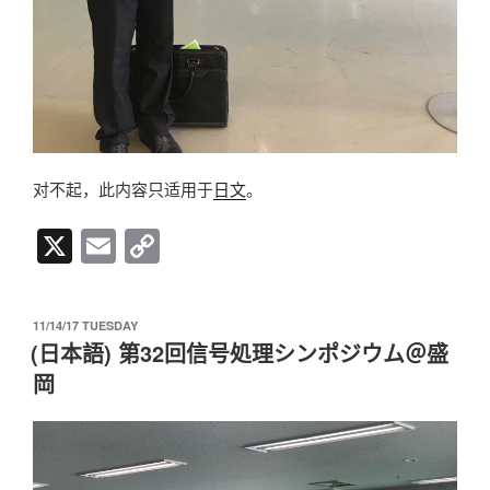
对不起，此内容只适用于
日文
。
X
E
C
m
o
ail
p
发
11/14/17 TUESDAY
y
布
(日本語) 第32回信号処理シンポジウム＠盛
于
Li
岡
n
k