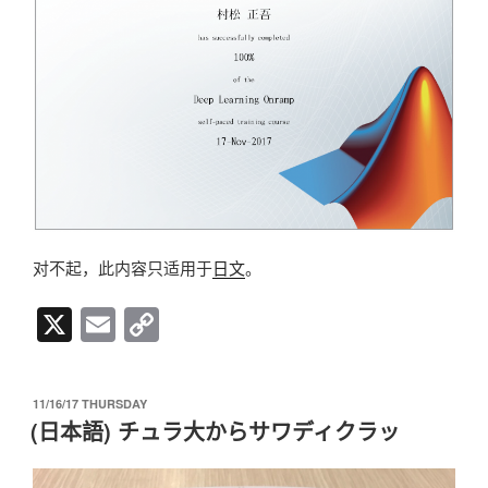
对不起，此内容只适用于
日文
。
X
E
C
m
o
ail
p
发
11/16/17 THURSDAY
y
布
(日本語) チュラ大からサワディクラッ
于
Li