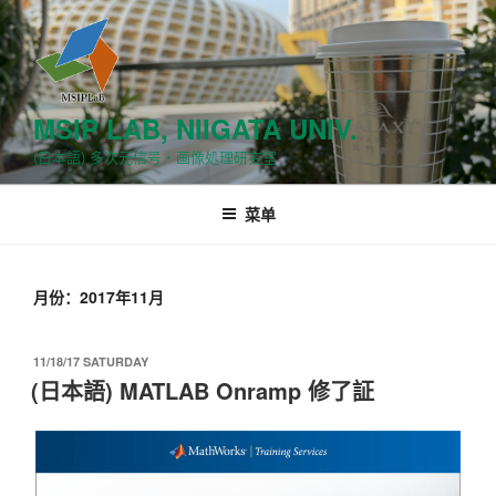
跳
至
内
容
MSIP LAB, NIIGATA UNIV.
(日本語) 多次元信号・画像処理研究室
菜单
月份：2017年11月
发
11/18/17 SATURDAY
布
(日本語) MATLAB Onramp 修了証
于