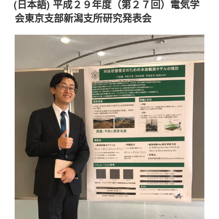
y
布
(日本語) 平成２９年度（第２７回）電気学
于
Li
会東京支部新潟支所研究発表会
n
k