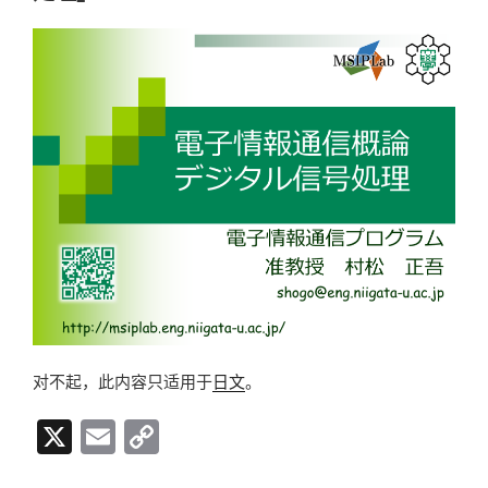
n
k
对不起，此内容只适用于
日文
。
X
E
C
m
o