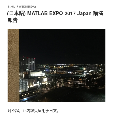
ail
p
发
11/01/17 WEDNESDAY
y
布
(日本語) MATLAB EXPO 2017 Japan 講演
于
Li
報告
n
k
对不起，此内容只适用于
日文
。