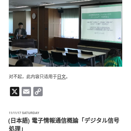
对不起，此内容只适用于
日文
。
X
E
C
m
o
ail
p
发
11/11/17 SATURDAY
y
布
(日本語) 電子情報通信概論「デジタル信号
于
Li
処理」