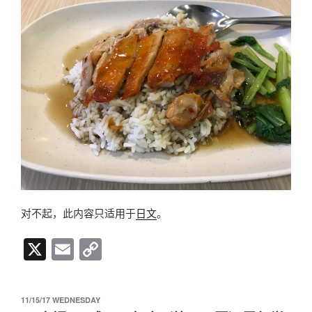
n
k
对不起，此内容只适用于
日文
。
X
E
C
m
o
ail
p
发
11/15/17 WEDNESDAY