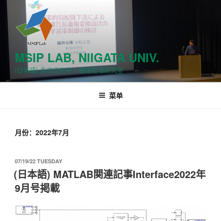
跳
至
内
容
MSIP LAB, NIIGATA UNIV.
(日本語) 多次元信号・画像処理研究室
菜单
月份：2022年7月
发
07/19/22 TUESDAY
布
(日本語) MATLAB関連記事Interface2022年
于
9月号掲載