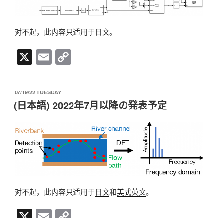
对不起，此内容只适用于
日文
。
X
E
C
m
o
ail
p
发
07/19/22 TUESDAY
y
布
(日本語) 2022年7月以降の発表予定
于
Li
n
k
对不起，此内容只适用于
日文
和
美式英文
。
X
E
C