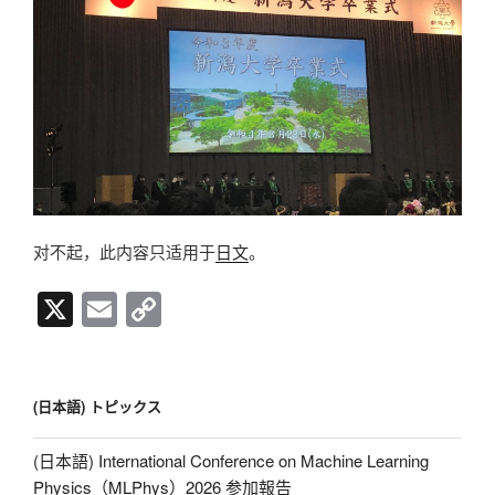
对不起，此内容只适用于
日文
。
X
E
C
m
o
ail
p
y
(日本語) トピックス
Li
(日本語) International Conference on Machine Learning
n
Physics（MLPhys）2026 参加報告