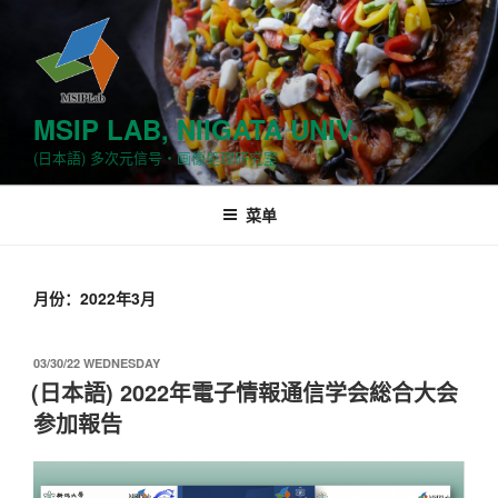
跳
至
内
容
MSIP LAB, NIIGATA UNIV.
(日本語) 多次元信号・画像処理研究室
菜单
月份：2022年3月
发
03/30/22 WEDNESDAY
布
(日本語) 2022年電子情報通信学会総合大会
于
参加報告