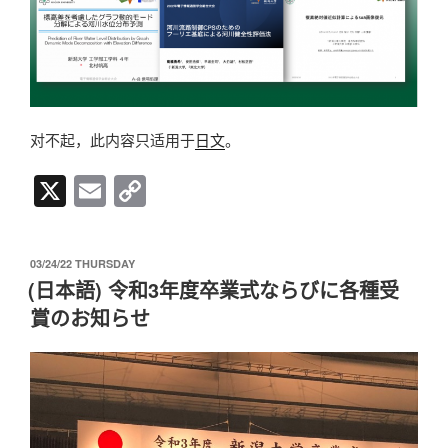
对不起，此内容只适用于
日文
。
X
E
C
m
o
ail
p
发
03/24/22 THURSDAY
y
布
(日本語) 令和3年度卒業式ならびに各種受
于
Li
賞のお知らせ
n
k