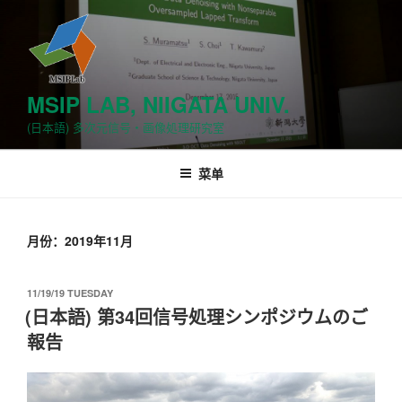
跳
至
内
容
MSIP LAB, NIIGATA UNIV.
(日本語) 多次元信号・画像処理研究室
菜单
月份：2019年11月
发
11/19/19 TUESDAY
布
(日本語) 第34回信号処理シンポジウムのご
于
報告