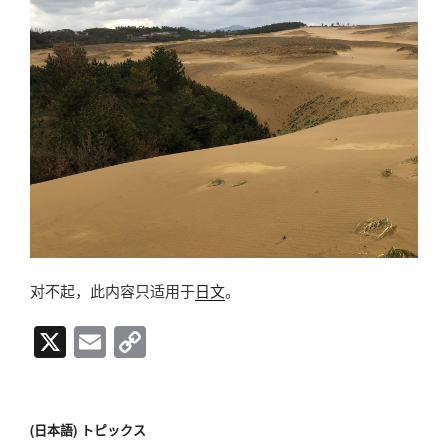
对不起，此内容只适用于
日文
。
X
E
C
m
o
ail
p
y
(日本語) トピックス