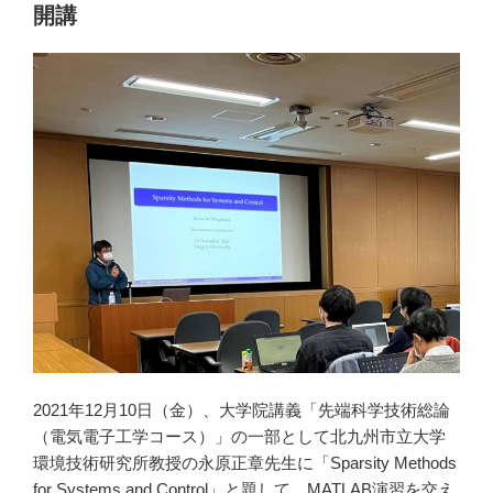
Li
開講
n
k
2021年12月10日（金）、大学院講義「先端科学技術総論
（電気電子工学コース）」の一部として北九州市立大学
環境技術研究所教授の永原正章先生に「Sparsity Methods
for Systems and Control」と題して、MATLAB演習を交え