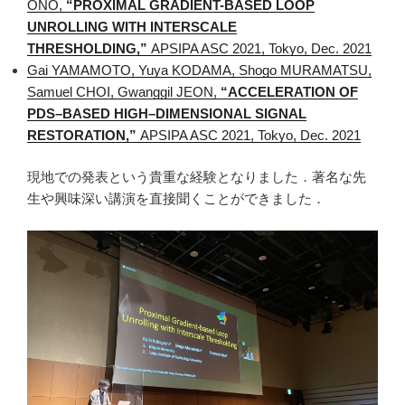
ONO,
“PROXIMAL GRADIENT-BASED LOOP
UNROLLING WITH INTERSCALE
THRESHOLDING,”
APSIPA ASC 2021, Tokyo, Dec. 2021
Gai YAMAMOTO, Yuya KODAMA, Shogo MURAMATSU,
Samuel CHOI, Gwanggil JEON,
“ACCELERATION OF
PDS–BASED HIGH–DIMENSIONAL SIGNAL
RESTORATION,”
APSIPA ASC 2021, Tokyo, Dec. 2021
現地での発表という貴重な経験となりました．著名な先
生や興味深い講演を直接聞くことができました．