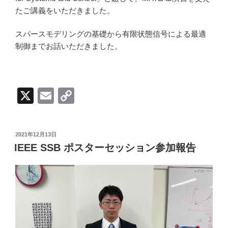
たご講義をいただきました。
スパースモデリングの基礎から有限状態信号による最適
制御までお話いただきました。
X
E
C
m
o
ail
p
投
2021年12月13日
y
稿
IEEE SSB ポスターセッション参加報告
日:
Li
n
k