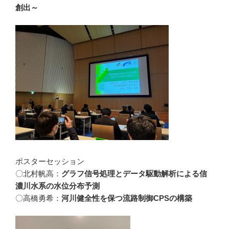
創出～
ポスターセッション
〇北村帆高：
グラフ信号処理とデータ駆動解析による信
濃川水系の水位分布予測
〇高橋勇希：
河川健全性を保つ流路制御CPSの構築