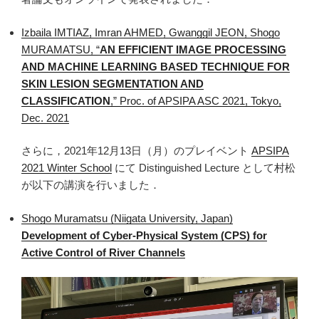
Izbaila IMTIAZ, Imran AHMED, Gwanggil JEON, Shogo
MURAMATSU, “
AN EFFICIENT IMAGE PROCESSING
AND MACHINE LEARNING BASED TECHNIQUE FOR
SKIN LESION SEGMENTATION AND
CLASSIFICATION
,” Proc. of APSIPA ASC 2021, Tokyo,
Dec. 2021
さらに，2021年12月13日（月）のプレイベント
APSIPA
2021 Winter School
にて Distinguished Lecture として村松
が以下の講演を行いました．
Shogo Muramatsu (Niigata University, Japan)
Development of Cyber-Physical System (CPS) for
Active Control of River Channels