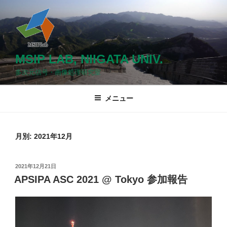
コ
ン
テ
ン
ツ
MSIP LAB, NIIGATA UNIV.
へ
多次元信号・画像処理研究室
ス
キ
メニュー
ッ
プ
月別: 2021年12月
投
2021年12月21日
稿
APSIPA ASC 2021 @ Tokyo 参加報告
日: