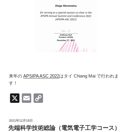
来年の
APSIPA ASC 2022
はタイ Chiang Mai で行われま
す！
X
E
C
m
o
ail
p
投
2021年12月18日
y
稿
先端科学技術総論（電気電子工学コース）
日: