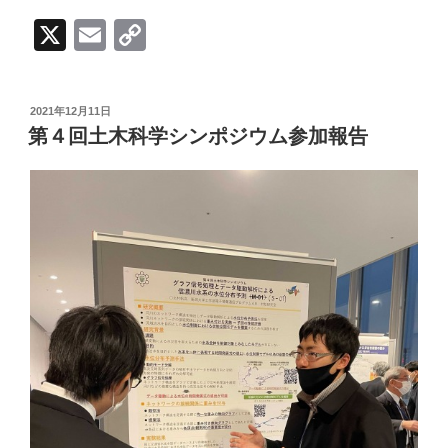
X
E
C
m
o
ail
p
投
2021年12月11日
y
稿
第４回土木科学シンポジウム参加報告
日:
Li
n
k