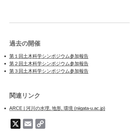
過去の開催
第１回土木科学シンポジウム参加報告
第２回土木科学シンポジウム参加報告
第３回土木科学シンポジウム参加報告
関連リンク
ARCE | 河川の水理, 地形, 環境 (niigata-u.ac.jp)
X
E
C
m
o