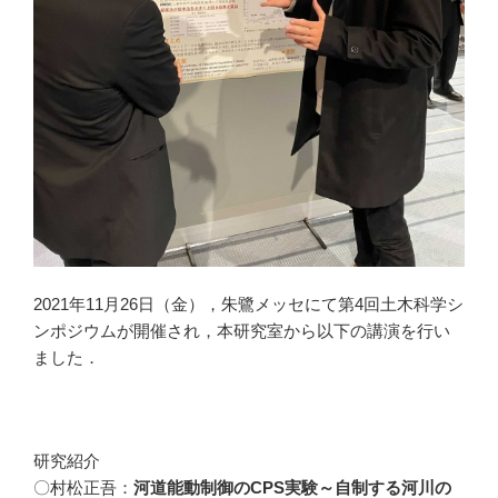
2021年11月26日（金），朱鷺メッセにて第4回土木科学シ
ンポジウムが開催され，本研究室から以下の講演を行い
ました．
研究紹介
〇村松正吾：
河道能動制御のCPS実験～自制する河川の