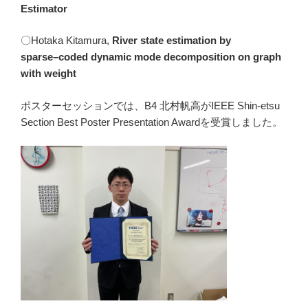
Estimator
〇Hotaka Kitamura,
River
state
estimation
by
sparse
–
coded
dynamic
mode
decomposition
on
graph
with
weight
ポスターセッションでは、B4 北村帆高がIEEE Shin-etsu
Section Best Poster Presentation Awardを受賞しました。