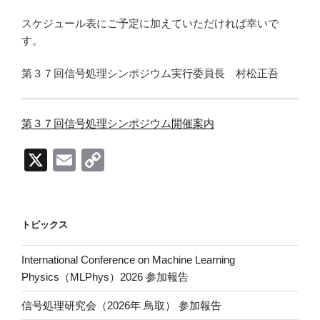
スケジュール表にご予定に加えていただければ幸いで
す。
第３７回信号処理シンポジウム実行委員長 村松正吾
第３７回信号処理シンポジウム開催案内
X
E
C
m
o
ail
p
y
トピックス
Li
International Conference on Machine Learning
n
Physics（MLPhys）2026 参加報告
k
信号処理研究会（2026年 鳥取） 参加報告