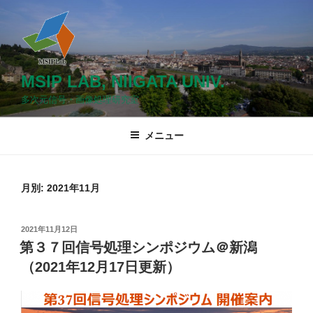
コ
ン
テ
ン
ツ
MSIP LAB, NIIGATA UNIV.
へ
多次元信号・画像処理研究室
ス
キ
メニュー
ッ
プ
月別: 2021年11月
投
2021年11月12日
稿
第３７回信号処理シンポジウム＠新潟
日:
（2021年12月17日更新）