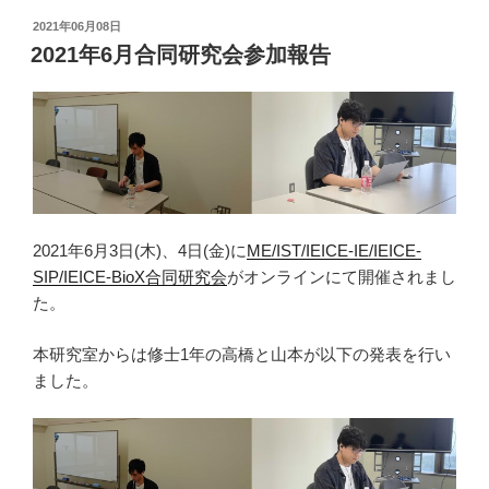
ail
p
投
2021年06月08日
y
稿
2021年6月合同研究会参加報告
日:
Li
n
k
2021年6月3日(木)、4日(金)に
ME/IST/IEICE-IE/IEICE-
SIP/IEICE-BioX合同研究会
がオンラインにて開催されまし
た。
本研究室からは修士1年の高橋と山本が以下の発表を行い
ました。