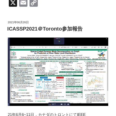
X
E
C
m
o
ail
p
投
2021年06月26日
y
稿
ICASSP2021＠Toronto参加報告
日:
Li
n
k
21年6月6~11日，カナダのトロントにて
IEEE