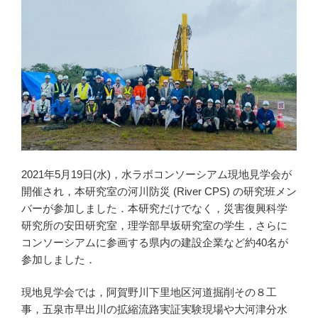
n
k
2021年5月19日(水)，水ラボコンソーシアム現地見学会が
開催され，本研究室の河川防災 (River CPS) の研究班メン
バーが参加しました．本研究だけでなく，災害復興科学
研究所の安田研究室，理学部早坂研究室の学生，さらに
コンソーシアムに参画する県内の建設企業など約40名が
参加しました．
現地見学会では，阿賀野川下里地区河道掘削その８工
事，五泉市早出川の拡縮流路実証実験現場や大河津分水