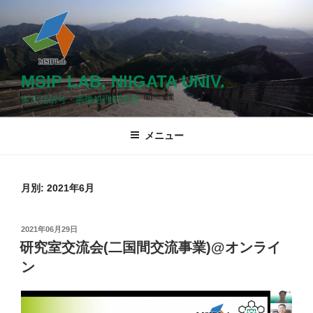
コ
ン
テ
ン
ツ
MSIP LAB, NIIGATA UNIV.
へ
多次元信号・画像処理研究室
ス
キ
メニュー
ッ
プ
月別: 2021年6月
投
2021年06月29日
稿
研究室交流会(二国間交流事業)@オンライ
日:
ン