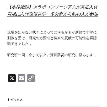
【本格始動】水ラボコンソーシアムが高度人材
育成に向け現場見学 多分野から約40人が参加
現場を知らない我々にとっては何もかもが新鮮で非常に
刺激を受け，研究の必要性と将来の貢献の可能性を再認
識できました．
研究班一同，今まで以上に河川防災の研究に励みます．
X
E
C
m
o
ail
p
y
トピックス