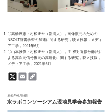
〇高橋颯志・村松正吾（新潟大），画像復元のための
NSOLT辞書学習の加速に関する研究，映メ技報，メディ
ア工学，2021年6月
〇山本雅偉・村松正吾（新潟大），主-双対近接分離法に
よる高次元信号復元の高速化に関する研究，映メ技報，
メディア工学，2021年6月
X
E
C
m
o
ail
p
投
2021年06月02日
y
稿
水ラボコンソーシアム現地見学会参加報告
日:
Li