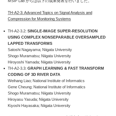
MSIP Lab からは以下の成果発表を行いました。
TH-A2-3: Advanced Topics on Signal Analysis and
Compression for Monitoring Systems
TH-A2-3.2:
SINGLE-IMAGE SUPER-RESOLUTION
USING COMPLEX NONSEPARABLE OVERSAMPLED
LAPPED TRANSFORMS
Satoshi Nagayama; Niigata University
Shogo Muramatsu; Niigata University
Hiroyoshi Yamada; Niigata University
TH-A2-3.3:
GRAPH LEARNING & FAST TRANSFORM
CODING OF 3D RIVER DATA
Weihang Liao; National Institute of Informatics
Gene Cheung; National Institute of Informatics
Shogo Muramatsu; Niigata University
Hiroyasu Yasuda; Niigata University
Kiyoshi Hayasaka; Niigata University