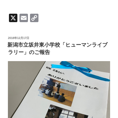
X
E
C
m
o
ail
p
投
2018年12月17日
y
稿
新潟市立坂井東小学校「ヒューマンライブ
日:
Li
ラリー」のご報告
n
k