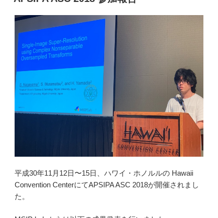
日:
Li
n
k
平成30年11月12日〜15日、ハワイ・ホノルルの Hawaii
Convention CenterにてAPSIPA ASC 2018が開催されまし
た。