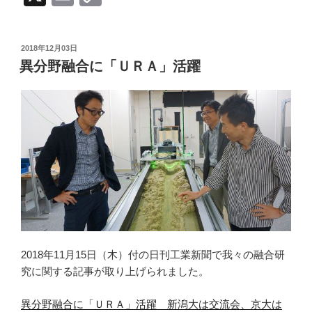
m
o
ail
p
投
2018年12月03日
y
稿
異分野融合に「ＵＲＡ」活躍
日:
Li
n
k
2018年11月15日（木）付の日刊工業新聞で我々の融合研
究に関する記事が取り上げられました。
異分野融合に「ＵＲＡ」活躍 新潟大は交流会、京大は