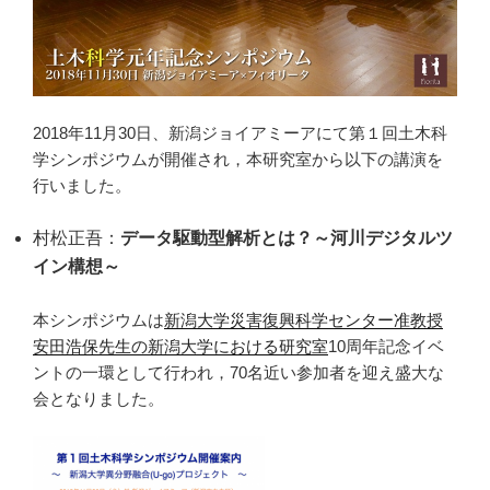
2018年11月30日、新潟ジョイアミーアにて第１回土木科
学シンポジウムが開催され，本研究室から以下の講演を
行いました。
村松正吾：
データ駆動型解析とは？～河川デジタルツ
イン構想～
本シンポジウムは
新潟大学災害復興科学センター准教授
安田浩保先生の新潟大学における研究室
10周年記念イベ
ントの一環として行われ，70名近い参加者を迎え盛大な
会となりました。