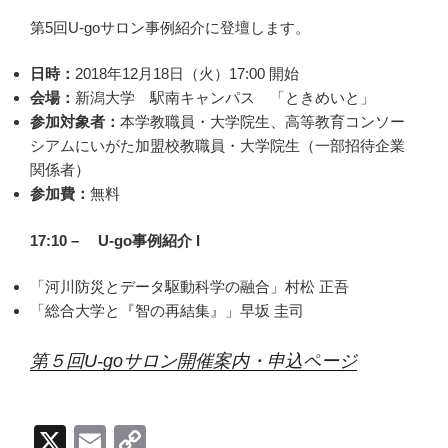
Li
第5回U-goサロン事例紹介に登壇します。
n
k
日時：
2018年12月18日（火）17:00 開始
会場：
新潟大学 駅南キャンパス 「ときめいと」
参加対象者：
本学教職員・大学院生、高等教育コンソー
シアムにいがた加盟校教職員・大学院生（一部招待企業
関係者）
参加費：
無料
17:10 – U-go事例紹介 I
「河川防災とデータ駆動科学の融合」村松 正吾
「総合大学と『智の再結集』」早坂 圭司
第５回U-goサロン開催案内・申込ページ
X
E
C