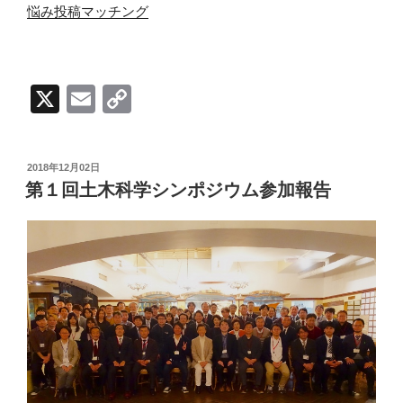
悩み投稿マッチング
X
E
C
m
o
ail
p
投
2018年12月02日
y
稿
第１回土木科学シンポジウム参加報告
日:
Li
n
k