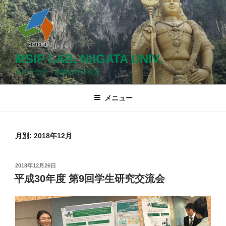
コ
ン
テ
ン
ツ
MSIP LAB, NIIGATA UNIV.
へ
多次元信号・画像処理研究室
ス
キ
メニュー
ッ
プ
月別: 2018年12月
投
2018年12月26日
稿
平成30年度 第9回学生研究交流会
日: