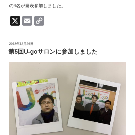
の4名が発表参加しました。
X
E
C
m
o
ail
p
投
2018年12月26日
y
稿
第5回U-goサロンに参加しました
日:
Li
n
k