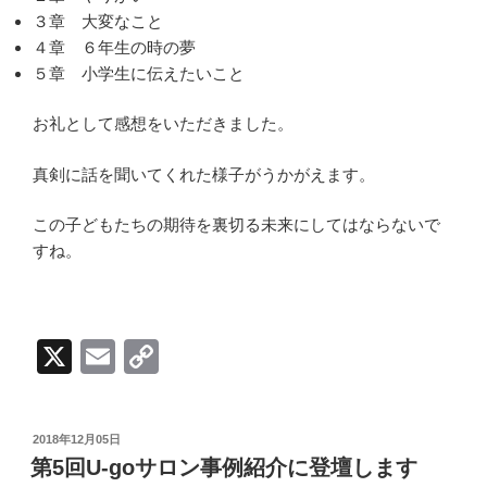
３章 大変なこと
４章 ６年生の時の夢
５章 小学生に伝えたいこと
お礼として感想をいただきました。
真剣に話を聞いてくれた様子がうかがえます。
この子どもたちの期待を裏切る未来にしてはならないで
すね。
X
E
C
m
o
ail
p
投
2018年12月05日
y
稿
第5回U-goサロン事例紹介に登壇します
日: