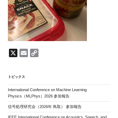
X
E
C
m
o
ail
p
y
トピックス
Li
International Conference on Machine Learning
n
Physics（MLPhys）2026 参加報告
k
信号処理研究会（2026年 鳥取） 参加報告
IEEE International Conference on Acoustics, Speech, and