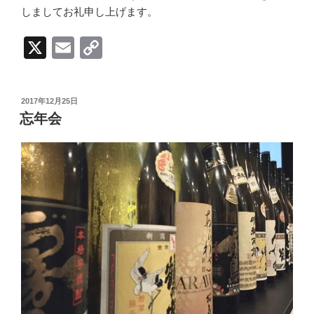
しましてお礼申し上げます。
X
E
C
m
o
ail
p
投
2017年12月25日
y
稿
忘年会
日:
Li
n
k