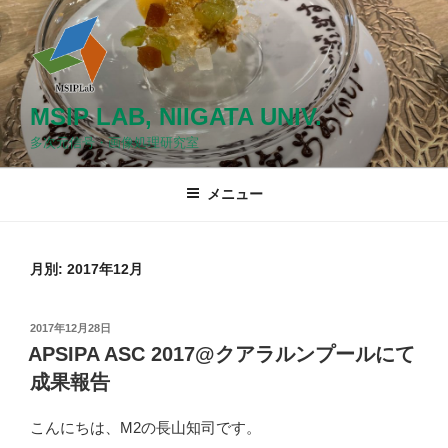
コ
ン
テ
ン
ツ
MSIP LAB, NIIGATA UNIV.
へ
多次元信号・画像処理研究室
ス
キ
メニュー
ッ
プ
月別: 2017年12月
投
2017年12月28日
稿
APSIPA ASC 2017@クアラルンプールにて
日:
成果報告
こんにちは、M2の長山知司です。