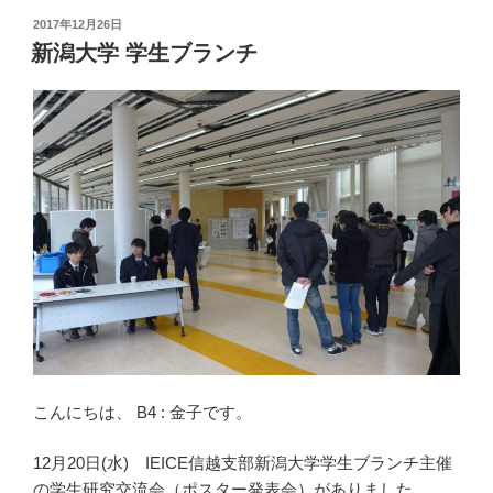
ail
p
投
2017年12月26日
y
稿
新潟大学 学生ブランチ
日:
Li
n
k
こんにちは、 B4 : 金子です。
12月20日(水) IEICE信越支部新潟大学学生ブランチ主催
の学生研究交流会（ポスター発表会）がありました。