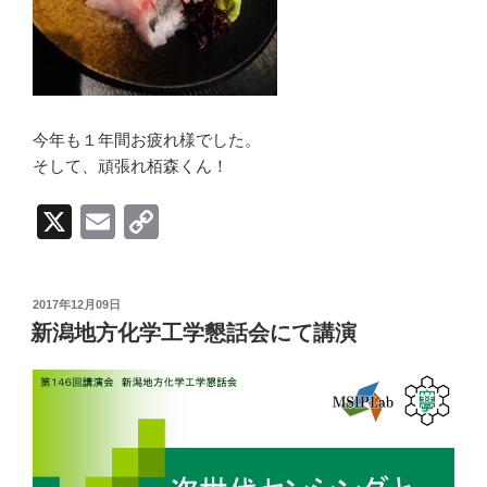
今年も１年間お疲れ様でした。
そして、頑張れ栢森くん！
X
E
C
m
o
ail
p
投
2017年12月09日
y
稿
新潟地方化学工学懇話会にて講演
日:
Li
n
k