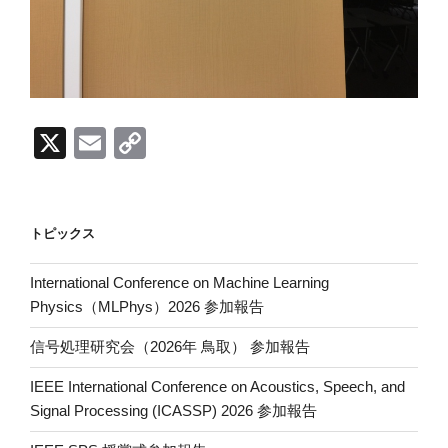
X
E
C
m
o
ail
p
y
トピックス
Li
International Conference on Machine Learning
n
Physics（MLPhys）2026 参加報告
k
信号処理研究会（2026年 鳥取） 参加報告
IEEE International Conference on Acoustics, Speech, and
Signal Processing (ICASSP) 2026 参加報告