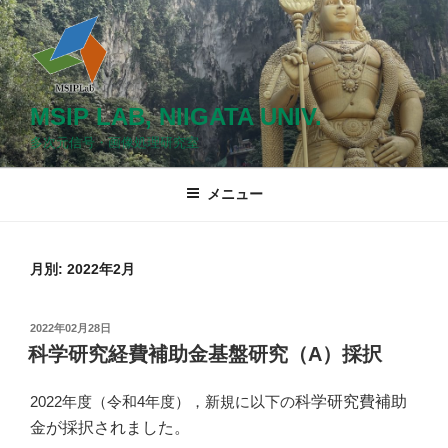
コ
ン
テ
ン
ツ
MSIP LAB, NIIGATA UNIV.
へ
多次元信号・画像処理研究室
ス
キ
メニュー
ッ
プ
月別: 2022年2月
投
2022年02月28日
稿
科学研究経費補助金基盤研究（A）採択
日:
科学研究費補助
2022年度（令和4年度），新規に以下の
金が採択されました。