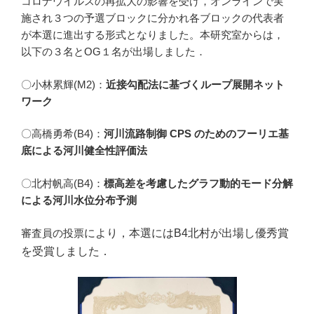
コロナウイルスの再拡大の影響を受け，オンラインで実
施され３つの予選ブロックに分かれ各ブロックの代表者
が本選に進出する形式となりました。本研究室からは，
以下の３名とOG１名が出場しました．
〇小林累輝(M2)：
近接勾配法に基づくループ展開ネット
ワーク
〇高橋勇希(B4)：
河川流路制御 CPS のためのフーリエ基
底による河川健全性評価法
〇北村帆高(B4)：
標高差を考慮したグラフ動的モード分解
による河川水位分布予測
審査員の投票
により，本選にはB
4北村が出場し優秀賞
を受賞しました．