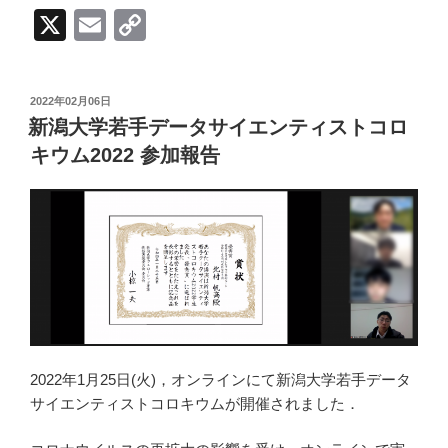
X
E
C
m
o
ail
p
投
2022年02月06日
y
稿
新潟大学若手データサイエンティストコロ
日:
Li
キウム2022 参加報告
n
k
2022年1月25日(火)，オンラインにて新潟大学若手データ
サイエンティストコロキウムが開催されました．