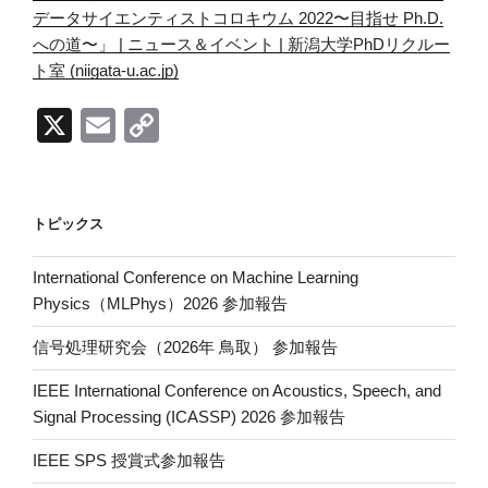
データサイエンティストコロキウム 2022〜目指せ Ph.D.
への道〜」 | ニュース＆イベント | 新潟大学PhDリクルー
ト室 (niigata-u.ac.jp)
X
E
C
m
o
ail
p
y
トピックス
Li
International Conference on Machine Learning
n
Physics（MLPhys）2026 参加報告
k
信号処理研究会（2026年 鳥取） 参加報告
IEEE International Conference on Acoustics, Speech, and
Signal Processing (ICASSP) 2026 参加報告
IEEE SPS 授賞式参加報告