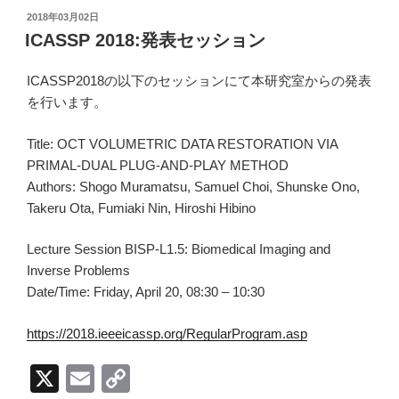
ail
p
投
2018年03月02日
y
稿
ICASSP 2018:発表セッション
日:
Li
ICASSP2018の以下のセッションにて本研究室からの発表
n
を行います。
k
Title: OCT VOLUMETRIC DATA RESTORATION VIA
PRIMAL-DUAL PLUG-AND-PLAY METHOD
Authors: Shogo Muramatsu, Samuel Choi, Shunske Ono,
Takeru Ota, Fumiaki Nin, Hiroshi Hibino
Lecture Session BISP-L1.5: Biomedical Imaging and
Inverse Problems
Date/Time: Friday, April 20, 08:30 – 10:30
https://2018.ieeeicassp.org/RegularProgram.asp
X
E
C