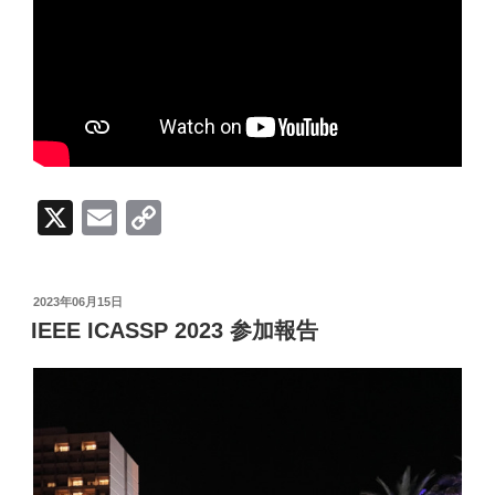
X
E
C
m
o
ail
p
投
2023年06月15日
y
稿
IEEE ICASSP 2023 参加報告
日:
Li
n
k