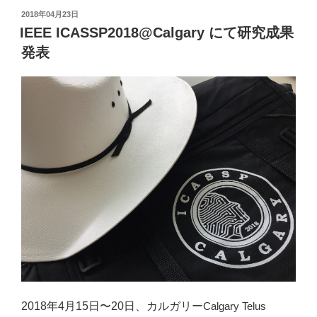
ail
p
投
2018年04月23日
y
稿
IEEE ICASSP2018@Calgary にて研究成果
日:
Li
発表
n
k
2018年4月15日〜20日、カルガリー
Calgary Telus