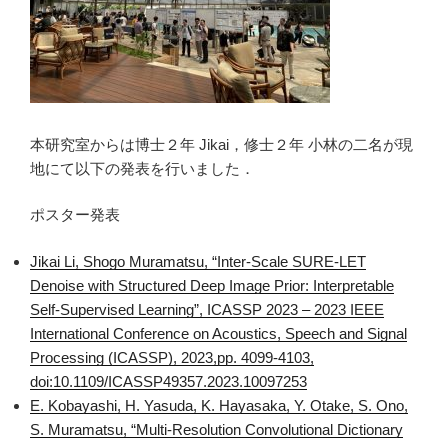
本研究室からは博士２年 Jikai，修士２年 小林の二名が現
地にて以下の発表を行いました．
ポスター発表
Jikai Li, Shogo Muramatsu, “Inter-Scale SURE-LET
Denoise with Structured Deep Image Prior: Interpretable
Self-Supervised Learning”, ICASSP 2023 – 2023 IEEE
International Conference on Acoustics, Speech and Signal
Processing (ICASSP), 2023,pp. 4099-4103,
doi:10.1109/ICASSP49357.2023.10097253
E. Kobayashi, H. Yasuda, K. Hayasaka, Y. Otake, S. Ono,
S. Muramatsu, “Multi-Resolution Convolutional Dictionary