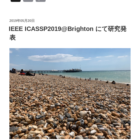
m
o
ail
p
投
2019年05月20日
y
稿
IEEE ICASSP2019@Brighton にて研究発
日:
Li
表
n
k