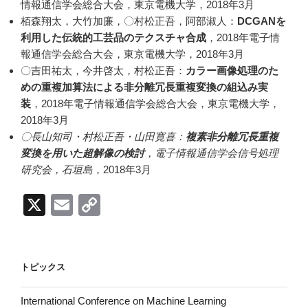
情報通信学会総合大会，東京電機大学，2018年3月
栢森翔太，大竹加廉，〇村松正吾，阿部淑人：
DCGANを
利用した伝統的工芸品のテクスチャ合成
，2018年電子情
報通信学会総合大会，東京電機大学，2018年3月
〇吉田祐太，今井啓太，村松正吾：
カラー画像処理のた
めの重複加算法による非分離冗長重複変換の組込み実
装
，2018年電子情報通信学会総合大会，東京電機大学，
2018年3月
〇長山知司・村松正吾・山田寛喜：
複素非分離冗長重複
変換を用いた超解像の検討
，電子情報通信学会信号処理
研究会，石垣島
，2018年3月
X
E
C
m
o
ail
p
y
トピックス
Li
International Conference on Machine Learning