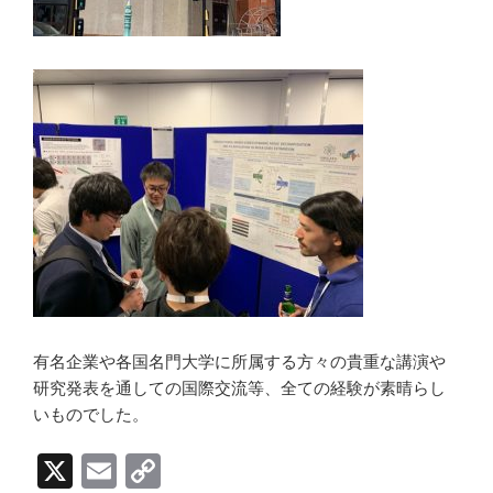
有名企業や各国名門大学に所属する方々の貴重な講演や
研究発表を通しての国際交流等、全ての経験が素晴らし
いものでした。
X
E
C