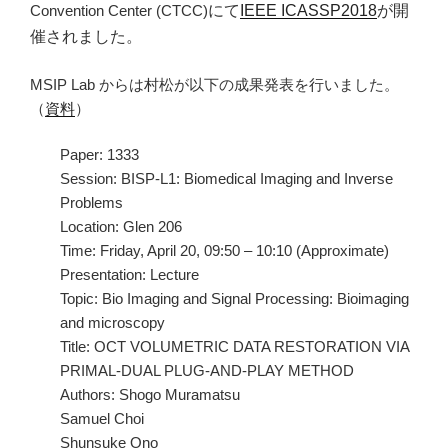
Convention Center (CTCC)
にて
IEEE ICASSP2018
が開
催されました。
MSIP Lab からは村松が以下の成果発表を行いました。
（
資料
）
Paper: 1333
Session: BISP-L1: Biomedical Imaging and Inverse
Problems
Location: Glen 206
Time: Friday, April 20, 09:50 – 10:10 (Approximate)
Presentation: Lecture
Topic: Bio Imaging and Signal Processing: Bioimaging
and microscopy
Title: OCT VOLUMETRIC DATA RESTORATION VIA
PRIMAL-DUAL PLUG-AND-PLAY METHOD
Authors: Shogo Muramatsu
Samuel Choi
Shunsuke Ono