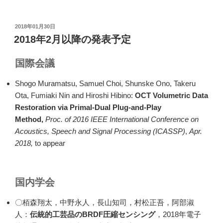
m
o
ail
p
投
2018年01月30日
y
稿
2018年2月以降の発表予定
日:
Li
国際会議
n
k
Shogo Muramatsu, Samuel Choi, Shunske Ono, Takeru
Ota, Fumiaki Nin and Hiroshi Hibino:
OCT Volumetric Data
Restoration via Primal-Dual Plug-and-Play
Method,
Proc. of 2016 IEEE International Conference on
Acoustics, Speech and Signal Processing (ICASSP)
,
Apr.
2018,
to appear
国内学会
〇栢森翔太，中野永人，長山知司，村松正吾，阿部淑
人：
伝統的工芸品のBRDF圧縮センシング
，2018年電子