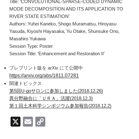
Title: ‘CONVOLUTIONAL-SPARSE-CODED DYNAMIC
MODE DECOMPOSITION AND ITS APPLICATION TO
RIVER STATE ESTIMATION’
Authors: Yuhei Kaneko, Shogo Muramatsu, Hiroyasu
Yasuda, Kiyoshi Hayasaka, Yu Otake, Shunsuke Ono,
Masahiro Yukawa
Session Type: Poster
Session Title: ‘Enhancement and Restoration II’
プレプリント版を arXiv にて公開中
https://arxiv.org/abs/1811.07281
関連トピックス
第5回U-goサロンに参加しました(2018.12.26)
異分野融合に「ＵＲＡ」活躍(2018.12.3)
第１回土木科学シンポジウム参加報告(2018.12.2)
X
E
C
m
o