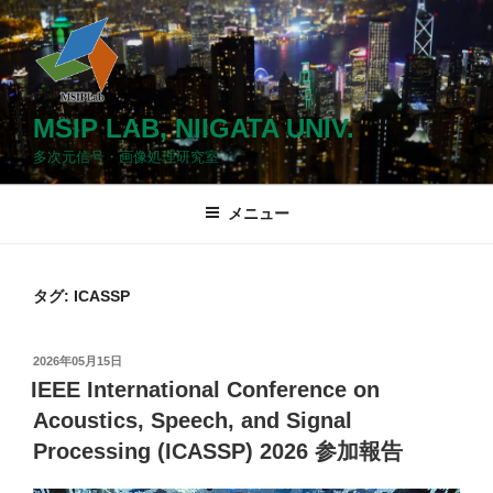
コ
ン
テ
ン
ツ
MSIP LAB, NIIGATA UNIV.
へ
多次元信号・画像処理研究室
ス
キ
メニュー
ッ
プ
タグ: ICASSP
投
2026年05月15日
稿
IEEE International Conference on
日:
Acoustics, Speech, and Signal
Processing (ICASSP) 2026 参加報告