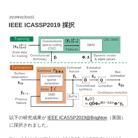
m
o
ail
p
投
2019年02月02日
y
稿
IEEE ICASSP2019 採択
日:
Li
n
k
以下の研究成果が
IEEE ICASSP2019@Brighton
（英国）
に採択されました。