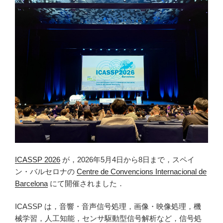
ICASSP 2026
が，2026年5月4日から8日まで，スペイ
ン・バルセロナの
Centre de Convencions Internacional de
Barcelona
にて開催されました．
ICASSP は，音響・音声信号処理，画像・映像処理，機
械学習，人工知能，センサ駆動型信号解析など，信号処