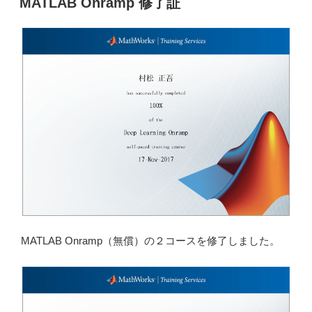
MATLAB Onramp 修了証
日:
Li
n
k
MATLAB Onramp（無償）の２コースを修了しました。