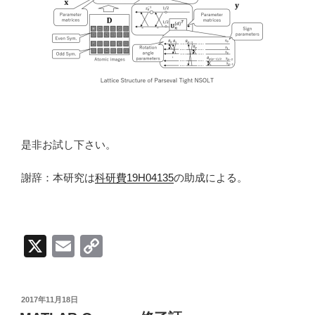
是非お試し下さい。
謝辞：本研究は
科研費19H04135
の助成による。
X
E
C
m
o
ail
p
投
2017年11月18日
y
稿