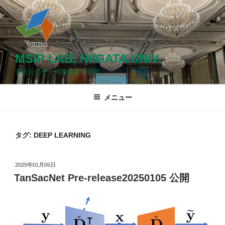
コ
ン
テ
ン
ツ
MSIP LAB, NIIGATA UNIV.
へ
多次元信号・画像処理研究室
ス
キ
メニュー
ッ
プ
タグ: DEEP LEARNING
投
2025年01月05日
稿
TanSacNet Pre-release20250105 公開
日: