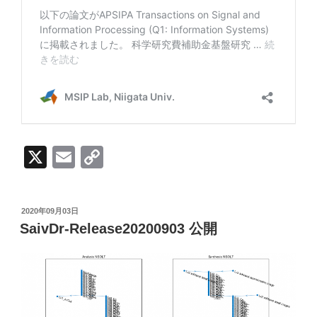
X
E
C
m
o
ail
p
投
2020年09月03日
y
稿
SaivDr-Release20200903 公開
日:
Li
n
k