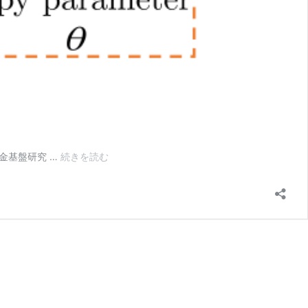
APSIPA
究費補助金基盤研究 …
続きを読む
Transactions
on
Signal
and
Information
Processing
論
文
掲
載