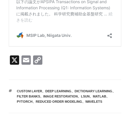
X
E
C
m
o
ail
p
y
タ
CUSTOM LAYER
、
DEEP LEARNING
、
DICTIONARY LEARNING
、
Li
グ
FILTER BANKS
、
IMAGE RESTORATION
、
LSUN
、
MATLAB
、
PYTORCH
、
REDUCED ORDER MODELING
、
WAVELETS
n
k