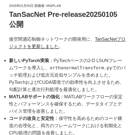
投
2025年01月05日
投稿者:
MSIPLAB
稿
TanSacNet Pre-release20250105
日:
公開
接空間適応制御ネットワークの開発用に、
TanSacNetプロ
ジェクトを更新しました
。
新しいPyTorch実装
：PyTorchベースの2-D LSUNフレー
ムワークを導入し、
orthonormalTransform.py
でのバ
ッチ処理および低次元近似サンプルを含めました。
PyTorchおよびCUDA環境での効率性を向上させるため、
勾配計算と逐次行列処理を最適化しました。
MATLABサポートの強化
：MATLABワークフローの安定
性とパフォーマンスを確保するため、データタイプとデ
バイス管理を改善しました。
コードの改良と安定性
：保守性を高めるためのコード構
造の合理化と、両方のフレームワークにおける初期化と
CPU処理の問題を改善しました。