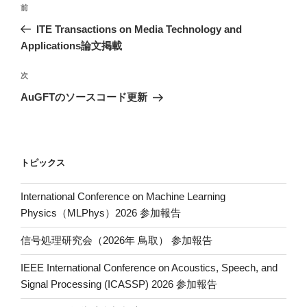
投
前
前
稿
の
ITE Transactions on Media Technology and
ナ
投
Applications論文掲載
ビ
稿
ゲ
次
次
の
ー
AuGFTのソースコード更新
投
シ
稿
ョ
ン
トピックス
International Conference on Machine Learning
Physics（MLPhys）2026 参加報告
信号処理研究会（2026年 鳥取） 参加報告
IEEE International Conference on Acoustics, Speech, and
Signal Processing (ICASSP) 2026 参加報告