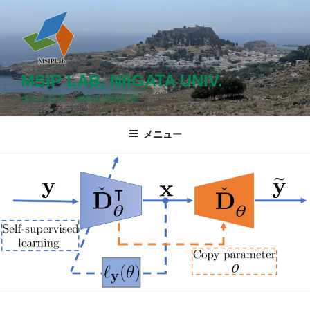
コ
ン
テ
ン
ツ
MSIP LAB, NIIGATA UNIV.
へ
多次元信号・画像処理研究室
ス
キ
メニュー
ッ
プ