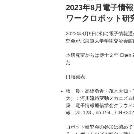
稿
2023年8月電子
日:
ワークロボット研
2023年8月9日(水)に電子情
究会が北海道大学学術交流会館
本研究室からは博士２年 Chen
た．
口頭発表
張 晨・高橋勇希・茂木大知・
大）：河川流路変動メカニズム
築，電子情報通信学会クラウド
報，vol.123，no.154，CNR202
ロボット研究会の参加は初めて