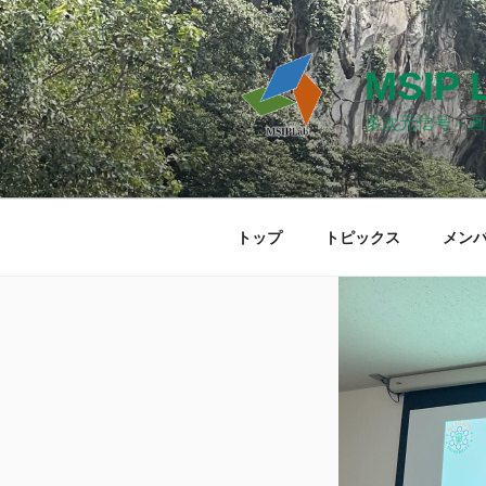
コ
ン
テ
MSIP 
ン
ツ
多次元信号・画
へ
ス
キ
ッ
トップ
トピックス
メン
プ