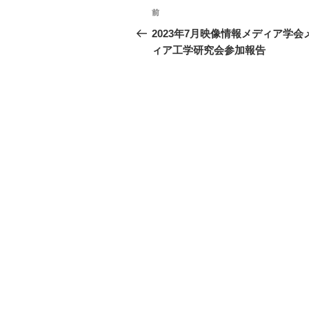
y
投
前
前
Li
稿
の
2023年7月映像情報メディア学会
n
投
ィア工学研究会参加報告
ナ
k
稿
ビ
ゲ
ー
シ
ョ
ン