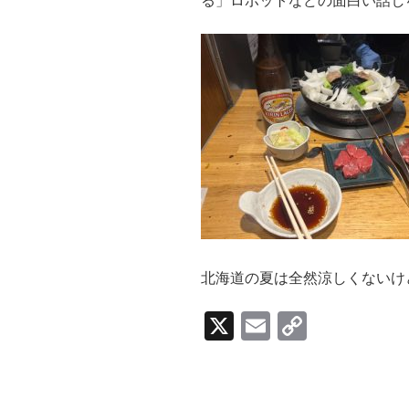
る」ロボットなどの面白い話し
北海道の夏は全然涼しくないけ
X
E
C
m
o
ail
p