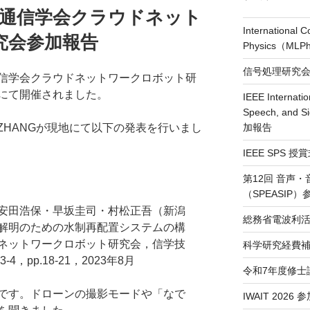
情報通信学会クラウドネット
International 
究会参加報告
Physics（ML
信号処理研究会（
報通信学会クラウドネットワークロボット研
にて開催されました。
IEEE Internatio
Speech, and S
加報告
 ZHANGが現地にて以下の発表を行いまし
IEEE SPS 
第12回 音声
（SPEASIP
安田浩保・早坂圭司・村松正吾（新潟
総務省電波利活
解明のための水制再配置システムの構
ネットワークロボット研究会，信学技
科学研究経費補
3-4，pp.18-21，2023年8月
令和7年度修士
です。ドローンの撮影モードや「なで
IWAIT 2026