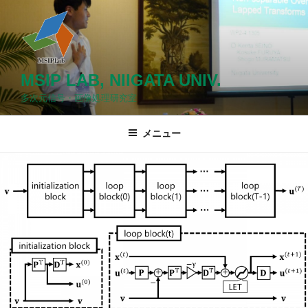
コ
ン
テ
ン
ツ
MSIP LAB, NIIGATA UNIV.
へ
多次元信号・画像処理研究室
ス
キ
メニュー
ッ
プ