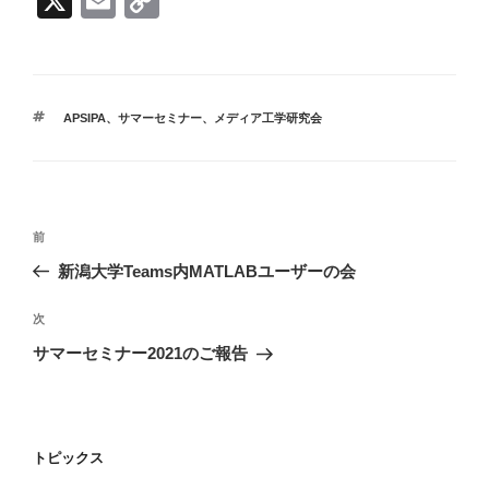
X
E
C
m
o
ail
p
y
タ
APSIPA
、
サマーセミナー
、
メディア工学研究会
Li
グ
n
k
投
前
前
稿
の
新潟大学Teams内MATLABユーザーの会
ナ
投
ビ
稿
次
次
ゲ
の
サマーセミナー2021のご報告
投
ー
稿
シ
ョ
トピックス
ン