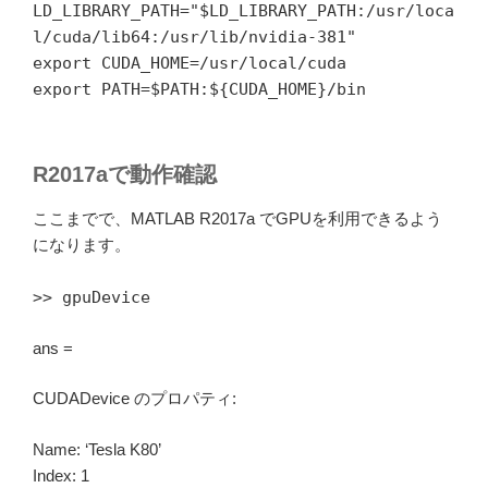
LD_LIBRARY_PATH="$LD_LIBRARY_PATH:/usr/loca
l/cuda/lib64:/usr/lib/nvidia-381"
export CUDA_HOME=/usr/local/cuda
export PATH=$PATH:${CUDA_HOME}/bin
R2017aで動作確認
ここまでで、MATLAB R2017a でGPUを利用できるよう
になります。
>> gpuDevice
ans =
CUDADevice のプロパティ:
Name: ‘Tesla K80’
Index: 1