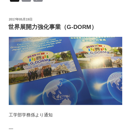
m
o
ail
p
投
2017年05月19日
y
稿
世界展開力強化事業（G-DORM）
日:
Li
n
k
工学部学務係より通知
—