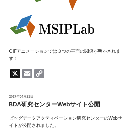
GIFアニメーションでは３つの平面の関係が明かされま
す！
X
E
C
m
o
ail
p
投
2017年04月21日
y
稿
BDA研究センターWebサイト公開
日:
Li
ビッグデータアクティベーション研究センターのWebサ
n
イトが公開されました。
k