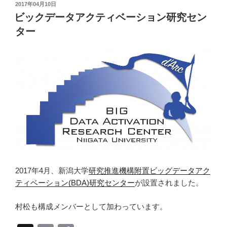
投
2017年04月10日
y
稿
ビックデータアクティベーション研究セン
日:
Li
ター
n
k
2017年4月、新潟大学
研究推進機構附置ビッグデータアク
ティベーション(BDA)研究センター
が設置されました。
村松も構成メンバーとして加わっています。