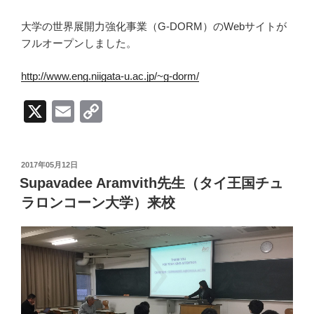
大学の世界展開力強化事業（G-DORM）のWebサイトが
フルオープンしました。
http://www.eng.niigata-u.ac.jp/~g-dorm/
X
E
C
m
o
ail
p
投
2017年05月12日
y
稿
Supavadee Aramvith先生（タイ王国チュ
日:
Li
ラロンコーン大学）来校
n
k