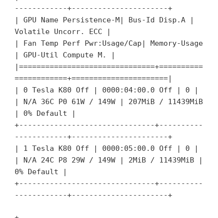
------------+----------------------+
| GPU Name Persistence-M| Bus-Id Disp.A |
Volatile Uncorr. ECC |
| Fan Temp Perf Pwr:Usage/Cap| Memory-Usage
| GPU-Util Compute M. |
|===============================+==========
============+======================|
| 0 Tesla K80 Off | 0000:04:00.0 Off | 0 |
| N/A 36C P0 61W / 149W | 207MiB / 11439MiB
| 0% Default |
+-------------------------------+----------
------------+----------------------+
| 1 Tesla K80 Off | 0000:05:00.0 Off | 0 |
| N/A 24C P8 29W / 149W | 2MiB / 11439MiB |
0% Default |
+-------------------------------+----------
------------+----------------------+
+