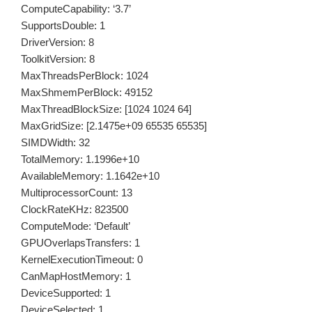
ComputeCapability: ‘3.7’
SupportsDouble: 1
DriverVersion: 8
ToolkitVersion: 8
MaxThreadsPerBlock: 1024
MaxShmemPerBlock: 49152
MaxThreadBlockSize: [1024 1024 64]
MaxGridSize: [2.1475e+09 65535 65535]
SIMDWidth: 32
TotalMemory: 1.1996e+10
AvailableMemory: 1.1642e+10
MultiprocessorCount: 13
ClockRateKHz: 823500
ComputeMode: ‘Default’
GPUOverlapsTransfers: 1
KernelExecutionTimeout: 0
CanMapHostMemory: 1
DeviceSupported: 1
DeviceSelected: 1