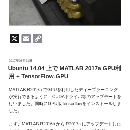
X
E
C
m
o
ail
p
投
2017年05月21日
y
稿
Ubuntu 14.04 上で MATLAB 2017a GPU利
日:
Li
用 + TensorFlow-GPU
n
MATLAB R2017a でGPUを利用したディープラーニング
k
が実行できるように、CUDAドライバ等のアップデートを
行いました。同時にGPU版Tensorflowをインストールしま
した。
まず、MATLAB R2016b から R2017a にアップデートした