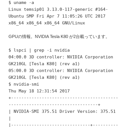
$ uname -a
Linux temsip01 3.13.0-117-generic #164-
Ubuntu SMP Fri Apr 7 11:05:26 UTC 2017
x86_64 x86_64 x86_64 GNU/Linux
GPUの情報。NVIDIA Tesla K80 が2台載っています。
$ lspci | grep -i nvidia
04:00.0 3D controller: NVIDIA Corporation
GK210GL [Tesla K80] (rev a1)
05:00.0 3D controller: NVIDIA Corporation
GK210GL [Tesla K80] (rev a1)
$ nvidia-smi
Thu May 18 12:31:54 2017
+------------------------------------------
-----------------------------------+
| NVIDIA-SMI 375.51 Driver Version: 375.51
|
|-------------------------------+----------