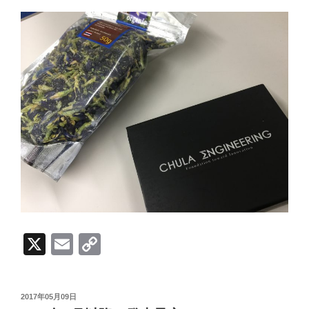
X
E
C
m
o
ail
p
投
2017年05月09日
稿