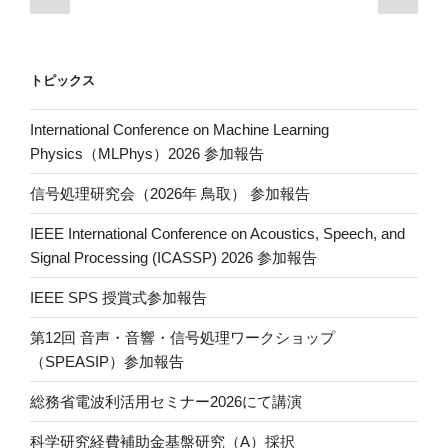
Li
の
の
稿
n
ペ
ペ
ナ
ー
ー
k
ビ
トピックス
ジ
ジ
ゲ
ー
International Conference on Machine Learning
Physics（MLPhys）2026 参加報告
シ
ョ
信号処理研究会（2026年 鳥取） 参加報告
ン
IEEE International Conference on Acoustics, Speech, and
Signal Processing (ICASSP) 2026 参加報告
IEEE SPS 授賞式参加報告
第12回 音声・音響・信号処理ワークショップ
（SPEASIP）参加報告
総務省電波利活用セミナー2026にて講演
科学研究経費補助金基盤研究（A）採択