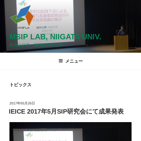
コ
ン
テ
ン
ツ
MSIP LAB, NIIGATA UNIV.
へ
多次元信号・画像処理研究室
ス
キ
メニュー
ッ
プ
トピックス
投
2017年05月26日
稿
IEICE 2017年5月SIP研究会にて成果発表
日: