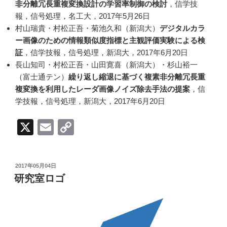
非分離冗長重複変換設計の学習率制御の検討
，信学技
報，信号処理，名工大，2017年5月26日
村山瑞貴・村松正吾・菊池久和（新潟大）
デジタルカラ
ー画像のための情報類似度指標と主観評価実験による検
証
，信学技報，信号処理，新潟大，2017年6月20日
長山知司・村松正吾・山田寛喜（新潟大）・杉山裕一
（富士通テン）
繰り返し縮退に基づく複素非分離冗長重
複変換を利用したレーダ画像ノイズ除去手法の提案
，信
学技報，信号処理，新潟大，2017年6月20日
X
E
C
m
o
ail
p
投
2017年05月04日
y
稿
研究室ロゴ
日:
Li
n
k