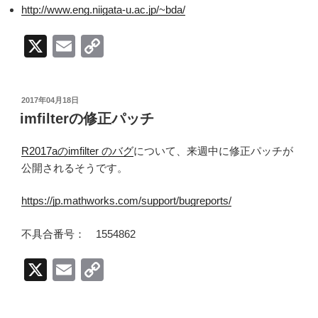
http://www.eng.niigata-u.ac.jp/~bda/
X
E
C
m
o
ail
p
投
2017年04月18日
y
稿
imfilterの修正パッチ
日:
Li
R2017aのimfilter のバグ
について、来週中に修正パッチが
n
公開されるそうです。
k
https://jp.mathworks.com/support/bugreports/
不具合番号： 1554862
X
E
C
m
o
ail
p