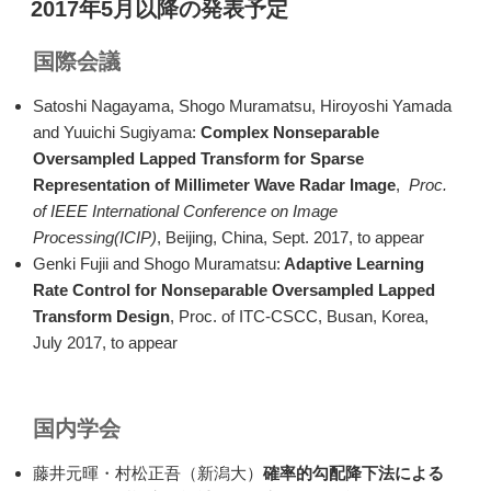
y
2017年5月以降の発表予定
日:
Li
国際会議
n
k
Satoshi Nagayama, Shogo Muramatsu, Hiroyoshi Yamada
and Yuuichi Sugiyama:
Complex Nonseparable
Oversampled Lapped Transform for Sparse
Representation of Millimeter Wave Radar Image
,
Proc.
of IEEE International Conference on Image
Processing(ICIP)
, Beijing, China, Sept. 2017, to appear
Genki Fujii and Shogo Muramatsu:
Adaptive Learning
Rate Control for Nonseparable Oversampled Lapped
Transform Design
, Proc. of ITC-CSCC, Busan, Korea,
July 2017, to appear
国内学会
藤井元暉・村松正吾（新潟大）
確率的勾配降下法による