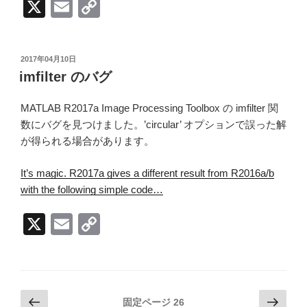
X
E
C
m
o
ail
p
投
2017年04月10日
y
稿
imfilter のバグ
日:
Li
MATLAB R2017a Image Processing Toolbox の imfilter 関
n
数にバグを見つけました。’circular’ オプションで誤った解
k
が得られる場合があります。
It’s magic. R2017a gives a different result from R2016a/b
with the following simple code…
X
E
C
m
o
ail
p
y
投
前
次
固定ページ
26