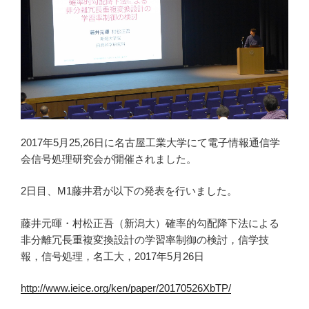
2017年5月25,26日に名古屋工業大学にて電子情報通信学
会信号処理研究会が開催されました。
2日目、M1藤井君が以下の発表を行いました。
藤井元暉・村松正吾（新潟大）確率的勾配降下法による
非分離冗長重複変換設計の学習率制御の検討，信学技
報，信号処理，名工大，2017年5月26日
http://www.ieice.org/ken/paper/20170526XbTP/