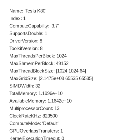
Name: ‘Tesla K80’
Index: 1
ComputeCapability: ‘3.7’
SupportsDouble: 1
DriverVersion: 8
ToolkitVersion: 8
MaxThreadsPerBlock: 1024
MaxShmemPerBlock: 49152
MaxThreadBlockSize: [1024 1024 64]
MaxGridSize: [2.1475e+09 65535 65535]
SIMDWidth: 32
TotalMemory: 1.1996e+10
AvailableMemory: 1.1642e+10
MultiprocessorCount: 13
ClockRateKHz: 823500
ComputeMode: ‘Default’
GPUOverlapsTransfers: 1
KernelExecutionTimeout: 0