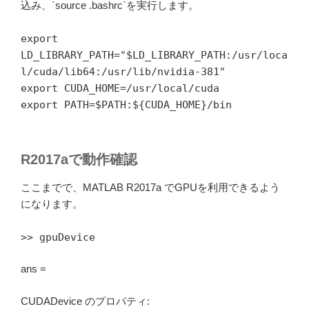
込み、`source .bashrc`を実行します。
export
LD_LIBRARY_PATH="$LD_LIBRARY_PATH:/usr/loca
l/cuda/lib64:/usr/lib/nvidia-381"
export CUDA_HOME=/usr/local/cuda
export PATH=$PATH:${CUDA_HOME}/bin
R2017aで動作確認
ここまでで、MATLAB R2017a でGPUを利用できるよう
になります。
>> gpuDevice
ans =
CUDADevice のプロパティ: