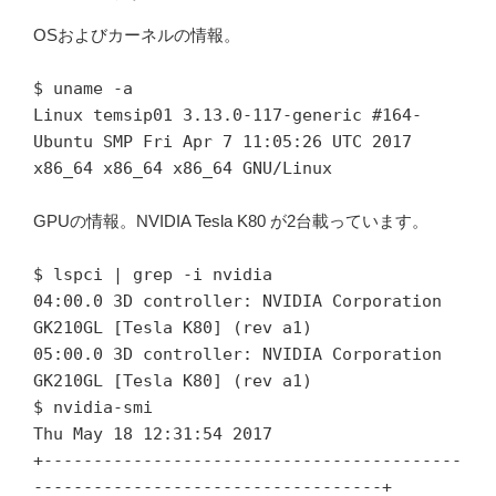
OSおよびカーネルの情報。
$ uname -a
Linux temsip01 3.13.0-117-generic #164-
Ubuntu SMP Fri Apr 7 11:05:26 UTC 2017
x86_64 x86_64 x86_64 GNU/Linux
GPUの情報。NVIDIA Tesla K80 が2台載っています。
$ lspci | grep -i nvidia
04:00.0 3D controller: NVIDIA Corporation
GK210GL [Tesla K80] (rev a1)
05:00.0 3D controller: NVIDIA Corporation
GK210GL [Tesla K80] (rev a1)
$ nvidia-smi
Thu May 18 12:31:54 2017
+------------------------------------------
-----------------------------------+