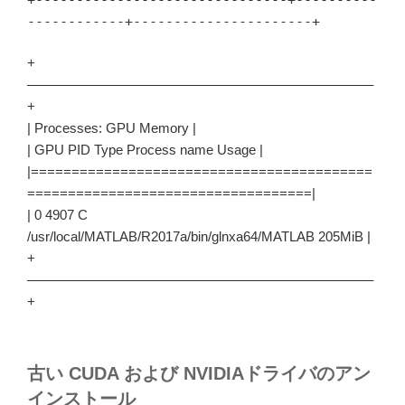
------------+----------------------+
+
—————————————————————————–
+
| Processes: GPU Memory |
| GPU PID Type Process name Usage |
|==========================================
===================================|
| 0 4907 C
/usr/local/MATLAB/R2017a/bin/glnxa64/MATLAB 205MiB |
+
—————————————————————————–
+
古い CUDA および NVIDIAドライバのアン
インストール