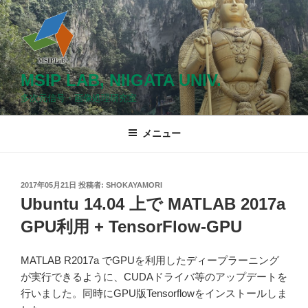
コ
ン
テ
ン
ツ
MSIP LAB, NIIGATA UNIV.
へ
多次元信号・画像処理研究室
ス
キ
メニュー
ッ
プ
投
2017年05月21日
投稿者:
SHOKAYAMORI
稿
Ubuntu 14.04 上で MATLAB 2017a
日:
GPU利用 + TensorFlow-GPU
MATLAB R2017a でGPUを利用したディープラーニング
が実行できるように、CUDAドライバ等のアップデートを
行いました。同時にGPU版Tensorflowをインストールしま