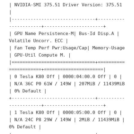
| NVIDIA-SMI 375.51 Driver Version: 375.51
|
|-------------------------------+----------
------------+----------------------+
| GPU Name Persistence-M| Bus-Id Disp.A |
Volatile Uncorr. ECC |
| Fan Temp Perf Pwr:Usage/Cap| Memory-Usage
| GPU-Util Compute M. |
|===============================+==========
============+======================|
| 0 Tesla K80 Off | 0000:04:00.0 Off | 0 |
| N/A 36C P0 61W / 149W | 207MiB / 11439MiB
| 0% Default |
+-------------------------------+----------
------------+----------------------+
| 1 Tesla K80 Off | 0000:05:00.0 Off | 0 |
| N/A 24C P8 29W / 149W | 2MiB / 11439MiB |
0% Default |
+-------------------------------+----------