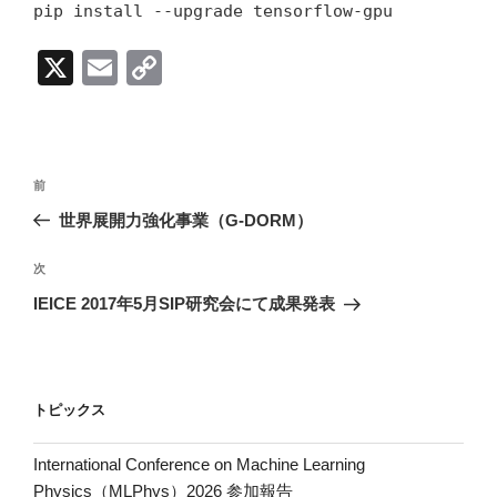
pip install --upgrade tensorflow-gpu
X
E
C
m
o
ail
p
y
投
前
前
Li
稿
の
世界展開力強化事業（G-DORM）
ナ
n
投
ビ
稿
k
次
次
ゲ
の
IEICE 2017年5月SIP研究会にて成果発表
投
ー
稿
シ
ョ
トピックス
ン
International Conference on Machine Learning
Physics（MLPhys）2026 参加報告