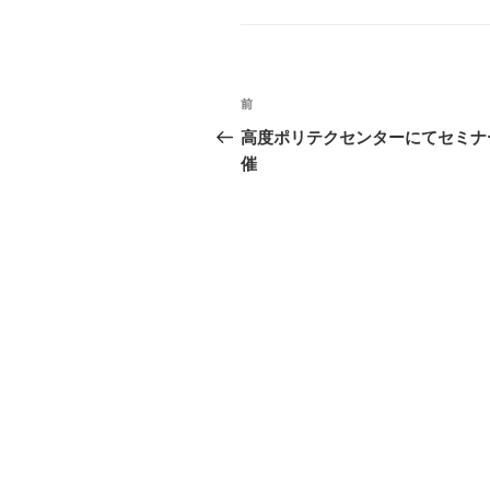
Li
n
k
投
前
前
稿
の
高度ポリテクセンターにてセミナ
投
催
ナ
稿
ビ
ゲ
ー
シ
ョ
ン