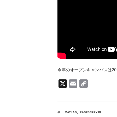
今年の
オープンキャンパス
は20
X
E
C
m
o
ail
p
y
タ
MATLAB
、
RASPBERRY PI
グ