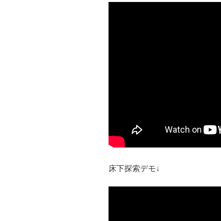
床下探索デモ↓