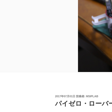
投
2017年07月01日
投稿者:
MSIPLAB
稿
パイゼロ・ローバ
日: