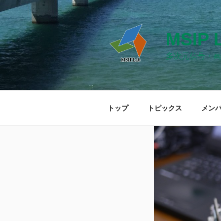
コ
ン
テ
MSIP 
ン
ツ
多次元信号・画
へ
ス
キ
ッ
トップ
トピックス
メン
プ