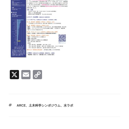
X
E
C
m
o
ail
p
y
タ
ARCE
、
土木科学シンポジウム
、
水ラボ
Li
グ
n