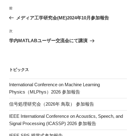
k
投
前
前
稿
の
メディア工学研究会(ME)2024年10月参加報告
ナ
投
ビ
稿
次
次
ゲ
の
学内MATLABユーザー交流会にて講演
投
ー
稿
シ
ョ
トピックス
ン
International Conference on Machine Learning
Physics（MLPhys）2026 参加報告
信号処理研究会（2026年 鳥取） 参加報告
IEEE International Conference on Acoustics, Speech, and
Signal Processing (ICASSP) 2026 参加報告
IEEE SPS 授賞式参加報告