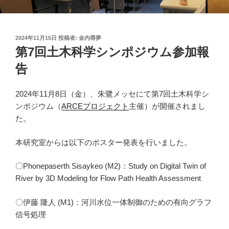
投
2024年11月15日
投稿者:
金内尋夢
稿
第7回土木科学シンポジウム参加報
日:
告
2024年11月8日（金）、朱鷺メッセにて第7回土木科学シ
ンポジウム（
ARCEプロジェクト
主催）が開催されまし
た。
本研究室からは以下のポスター発表を行いました。
〇Phonepaserth Sisaykeo (M2)：Study on Digital Twin of
River by 3D Modeling for Flow Path Health Assessment
〇伊藤 隆人 (M1)：河川水位一体制御のための有向グラフ
信号処理