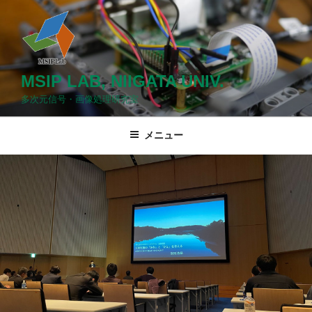
コ
ン
テ
ン
ツ
MSIP LAB, NIIGATA UNIV.
へ
多次元信号・画像処理研究室
ス
キ
メニュー
ッ
プ