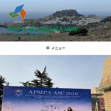
コ
ン
テ
ン
ツ
MSIP LAB, NIIGATA UNIV.
へ
多次元信号・画像処理研究室
ス
キ
メニュー
ッ
プ