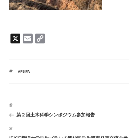
X
E
C
m
o
ail
p
y
タ
APSIPA
Li
グ
n
k
投
前
前
稿
の
第２回土木科学シンポジウム参加報告
ナ
投
ビ
稿
次
次
ゲ
の