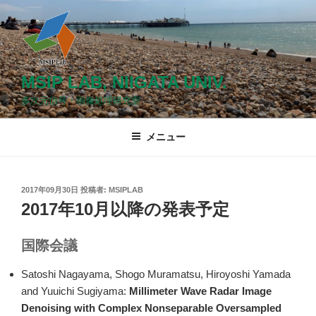
コ
ン
テ
ン
ツ
MSIP LAB, NIIGATA UNIV.
へ
多次元信号・画像処理研究室
ス
キ
メニュー
ッ
プ
投
2017年09月30日
投稿者:
MSIPLAB
稿
2017年10月以降の発表予定
日:
国際会議
Satoshi Nagayama, Shogo Muramatsu, Hiroyoshi Yamada
and Yuuichi Sugiyama:
Millimeter Wave Radar Image
Denoising with Complex Nonseparable Oversampled