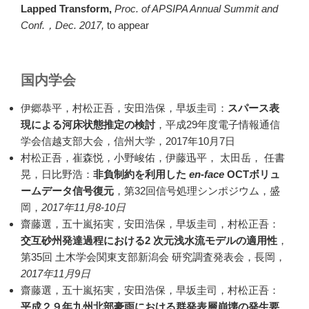
Lapped Transform,
Proc. of APSIPA Annual Summit and
Conf.，Dec. 2017,
to appear
国内学会
伊郷恭平，村松正吾，安田浩保，早坂圭司：
スパース表
現による河床状態推定の検討
，平成29年度電子情報通信
学会信越支部大会，信州大学，2017年10月7日
村松正吾，崔森悦，小野峻佑，伊藤迅平， 太田岳， 任書
晃，日比野浩：
非負制約を利用した
en-face
OCTボ
リュ
ームデータ信号復元
，第32回信号処理シンポジウム，盛
岡，
2017年11月8-10日
齋藤選，五十嵐拓実，安田浩保，早坂圭司，村松正吾：
交互砂州発達過程における2 次元浅水流モデルの適用性
，
第35回 土木学会関東支部新潟会 研究調査発表会，長岡，
2017年11月9日
齋藤選，五十嵐拓実，安田浩保，早坂圭司，村松正吾：
平成２９年九州北部豪雨における群発表層崩壊の発生要