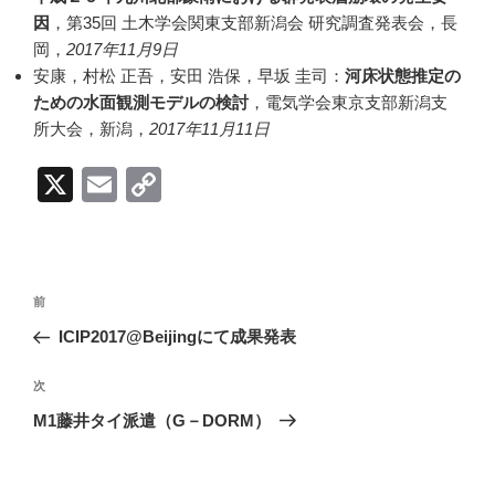
因
，第35回 土木学会関東支部新潟会 研究調査発表会，長
岡，
2017年11月9日
安康，村松 正吾，安田 浩保，早坂 圭司：
河床状態推定の
ための水面観測モデルの検討
，電気学会東京支部新潟支
所大会，新潟，
2017年11月11日
X
E
C
m
o
ail
p
y
投
前
前
Li
稿
の
ICIP2017@Beijingにて成果発表
ナ
n
投
ビ
稿
k
次
次
ゲ
の
M1藤井タイ派遣（G－DORM）
投
ー
稿
シ