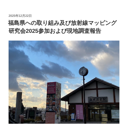
m
o
ail
p
投
2025年12月22日
y
稿
福島県への取り組み及び放射線マッピング
日:
Li
研究会2025参加および現地調査報告
n
k