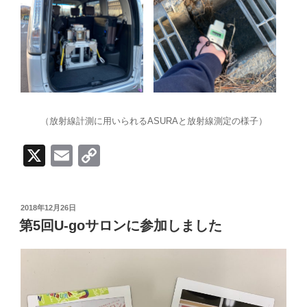
（放射線計測に用いられるASURAと放射線測定の様子）
X
E
C
m
o
ail
p
投
2018年12月26日
y
稿
第5回U-goサロンに参加しました
日:
Li
n
k