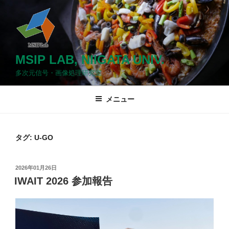
コ
ン
テ
ン
ツ
MSIP LAB, NIIGATA UNIV.
へ
多次元信号・画像処理研究室
ス
キ
メニュー
ッ
プ
タグ: U-GO
投
2026年01月26日
稿
IWAIT 2026 参加報告
日: