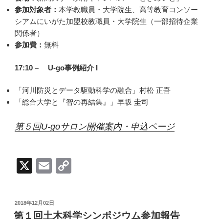
参加対象者：
本学教職員・大学院生、高等教育コンソー
シアムにいがた加盟校教職員・大学院生（一部招待企業
関係者）
参加費：
無料
17:10 – U-go事例紹介 I
「河川防災とデータ駆動科学の融合」村松 正吾
「総合大学と『智の再結集』」早坂 圭司
第５回U-goサロン開催案内・申込ページ
X
E
C
m
o
ail
p
投
2018年12月02日
y
稿
第１回土木科学シンポジウム参加報告