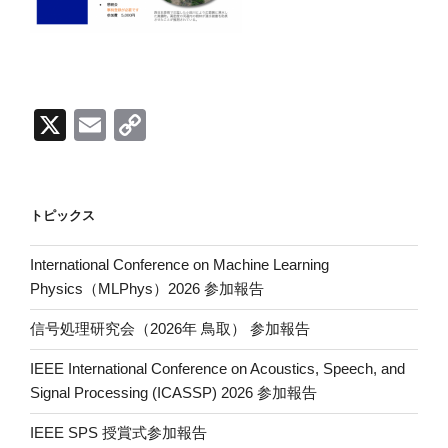
X
E
C
m
o
ail
p
y
トピックス
Li
International Conference on Machine Learning
n
Physics（MLPhys）2026 参加報告
k
信号処理研究会（2026年 鳥取） 参加報告
IEEE International Conference on Acoustics, Speech, and
Signal Processing (ICASSP) 2026 参加報告
IEEE SPS 授賞式参加報告