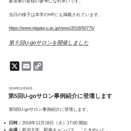
参加者の皆様の参考になれ幸いです。
当日の様子は本学のHPにも掲載されています。
https://www.niigata-u.ac.jp/news/2018/50775/
第５回U-goサロンを開催しました
X
E
C
m
o
ail
p
投
2018年12月05日
y
稿
第5回U-goサロン事例紹介に登壇します
日:
Li
第5回U-goサロン事例紹介に登壇します。
n
k
日時：
2018年12月18日（火）17:00 開始
会場：
新潟大学 駅南キャンパス 「ときめいと」