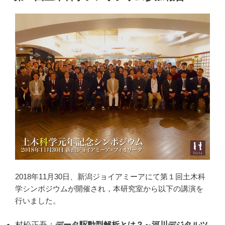
日:
Li
n
k
2018年11月30日、新潟ジョイアミーアにて第１回土木科
学シンポジウムが開催され，本研究室から以下の講演を
行いました。
村松正吾：
データ駆動型解析とは？～河川デジタルツ