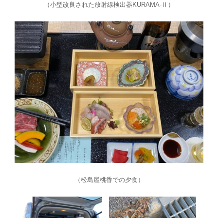
（小型改良された放射線検出器KURAMA-Ⅱ）
（松島屋桃香での夕食）