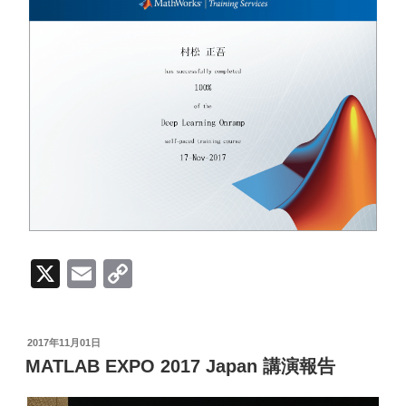
X
E
C
m
o
ail
p
投
2017年11月01日
y
稿
MATLAB EXPO 2017 Japan 講演報告
日:
Li