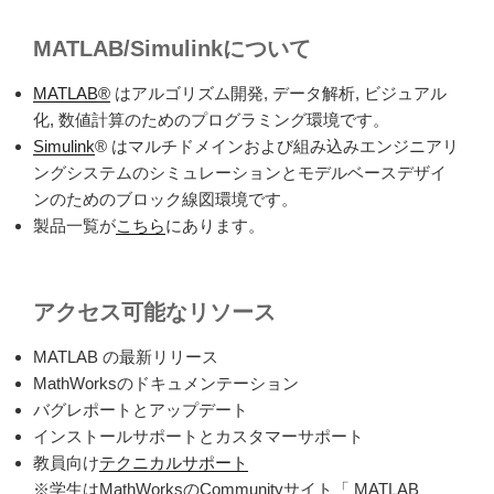
MATLAB/Simulinkについて
MATLAB
®
はアルゴリズム開発
,
データ解析
,
ビジュアル
化
,
数値計算のためのプログラミング環境です。
Simulink
®
はマルチドメインおよび組み込みエンジニアリ
ングシステムのシミュレーションとモデルベースデザイ
ンのためのブロック線図環境です。
製品一覧が
こちら
にあります。
アクセス可能なリソース
MATLAB
の最新リリース
MathWorks
のドキュメンテーション
バグレポートとアップデート
インストールサポートとカスタマーサポート
教員向け
テクニカルサポート
※
学生は
MathWorks
の
Community
サイト「
MATLAB