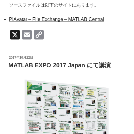
ソースファイルは以下のサイトにあります。
PiAvatar – File Exchange – MATLAB Central
X
E
C
m
o
ail
p
投
2017年10月22日
y
稿
MATLAB EXPO 2017 Japan にて講演
日:
Li
n
k