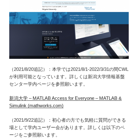
k
（2021/8/20追記）：本学では2021/8/1-2022/3/31の間CWL
が利用可能となっています。詳しくは新潟大学情報基盤
センター学内ページを参照願います。
新潟大学 – MATLAB Access for Everyone – MATLAB &
Simulink (mathworks.com)
（2021/9/22追記）：初心者の方でも気軽に質問ができる
場として学内ユーザー会があります。詳しくは以下のペ
ージをご参照願います。