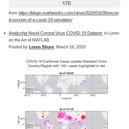
from
https://blogs.mathworks.com/cleve/2020/03/29/secon
d-version-of-a-covid-19-simulator/
Analyzing Novel Corona Virus COVID-19 Dataset
in Loren
on the Art of MATLAB
Posted by
Loren Shure
, March 16, 2020