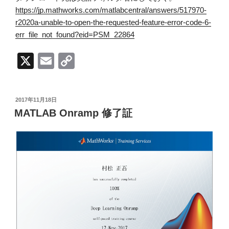
https://jp.mathworks.com/matlabcentral/answers/517970-
r2020a-unable-to-open-the-requested-feature-error-code-6-
err_file_not_found?eid=PSM_22864
X
E
C
m
o
ail
p
投
2017年11月18日
y
稿
MATLAB Onramp 修了証
日:
Li
n
k