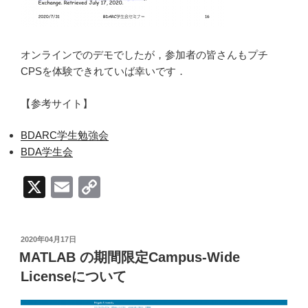
オンラインでのデモでしたが，参加者の皆さんもプチ
CPSを体験できれていば幸いです．
【参考サイト】
BDARC学生勉強会
BDA学生会
X
E
C
m
o
ail
p
投
2020年04月17日
y
稿
MATLAB の期間限定Campus-Wide
日:
Li
Licenseについて
n