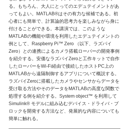
る。もちろん、大人にとってのエデュテイメントがあ
ってもよい。MATLAB®はその有力な候補である。初
心者にも簡単で、計算論的思考力を楽しみながら身に
付けることができる。本講演では、このような
MATLABの機能や環境を利用したエデュテイメントの
例として、Raspberry Pi™ Zero （以下、ラズパイ
Zero）との連携によるカメラ搭載ローバーの開発事例
を紹介する。安価なラズパイZeroと工作キットで自作
したローバーをWi-Fi経由で接続したホストPC上の
MATLABから遠隔制御するアプリについて概説する。
ラズパイZeroに搭載したカメラやセンサからデータを
受け取る方法やそのデータをMATLABの高度な関数で
処理する例を紹介する。System object™ を利用して
Simulink® モデルに組み込むデバイス・ドライバ・ブ
ロックを開発する方法など、発展的な内容についても
簡単に触れる。