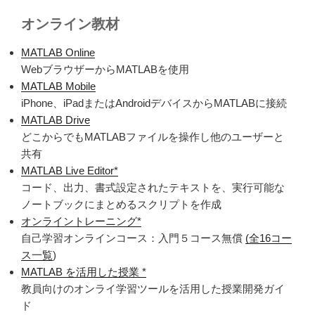
オンライン教材
MATLAB Online
Web
ブラウザーから
MATLAB
を使用
MATLAB Mobile
iPhone
、
iPad
または
Android
デバイスから
MATLAB
に接続
MATLAB Drive
どこからでも
MATLAB
ファイルを操作し他のユーザーと
共有
MATLAB Live Editor*
コード、出力、書式設定されたテキストを、実行可能な
ノートブックにまとめるスクリプトを作成
オンライントレーニング*
自己学習オンラインコース：入門５コース無償
(
全16コー
ス一覧
)
MATLAB を活用した授業 *
教員向けのオンライ学習ツールを活用した授業開発ガイ
ド