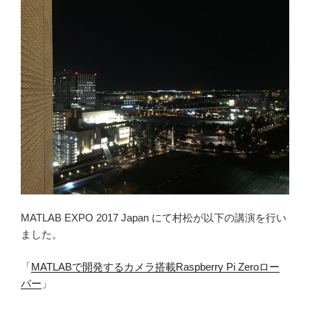
n
k
MATLAB EXPO 2017 Japan にて村松が以下の講演を行い
ました。
「
MATLABで開発するカメラ搭載Raspberry Pi Zeroロー
バー
」