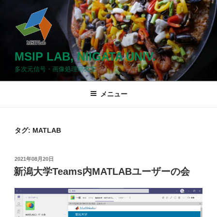
コ
ン
テ
ン
ツ
MSIP LAB, NIIGATA UNIV.
へ
多次元信号・画像処理研究室
ス
キ
メニュー
ッ
プ
タグ: MATLAB
投
2021年08月20日
稿
新潟大学Teams内MATLABユーザーの会
日: