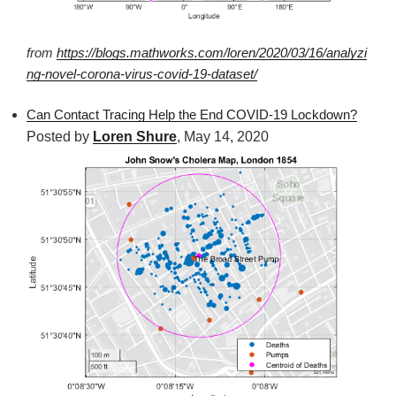
from
https://blogs.mathworks.com/loren/2020/03/16/analyzi
ng-novel-corona-virus-covid-19-dataset/
Can Contact Tracing Help the End COVID-19 Lockdown?
Posted by
Loren Shure
,
May 14, 2020