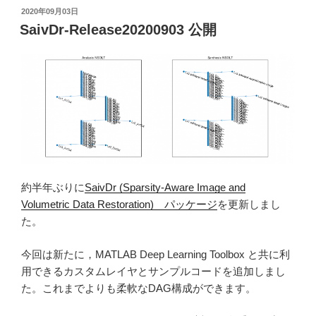
ail
p
投
2020年09月03日
y
稿
SaivDr-Release20200903 公開
日:
Li
n
k
約半年ぶりに
SaivDr (Sparsity-Aware Image and
Volumetric Data Restoration) パッケージ
を更新しまし
た。
今回は新たに，MATLAB Deep Learning Toolbox と共に利
用できるカスタムレイヤとサンプルコードを追加しまし
た。これまでよりも柔軟なDAG構成ができます。