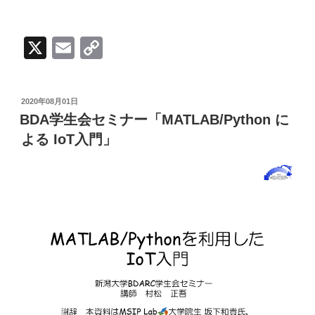
X
E
C
m
o
ail
p
投
2020年08月01日
y
稿
BDA学生会セミナー「MATLAB/Python に
日:
Li
よる IoT入門」
n
k