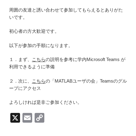
周囲の友達と誘い合わせて参加してもらえるとありがた
いです。
初心者の方大歓迎です。
以下が参加の手順になります。
１．まず、
こちら
の説明を参考に学内Microsoft Teams が
利用できるように準備
２．次に、
こちら
の「MATLABユーザの会」Teamsのグル
ープにアクセス
よろしければ是非ご参加ください。
X
E
C
m
o