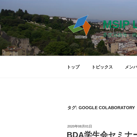
コ
ン
テ
MSIP 
ン
ツ
多次元信号・画
へ
ス
キ
ッ
トップ
トピックス
メン
プ
タグ: GOOGLE COLABORATORY
投
2020年08月01日
稿
BDA学生会セミナー「
日: