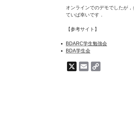
オンラインでのデモでしたが，
ていば幸いです．
【参考サイト】
BDARC学生勉強会
BDA学生会
X
E
C
m
o
ail
p
y
Li
n
k