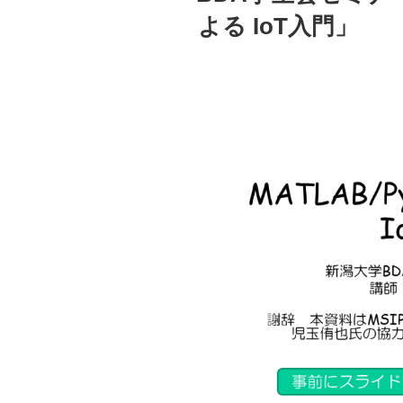
よる IoT入門」