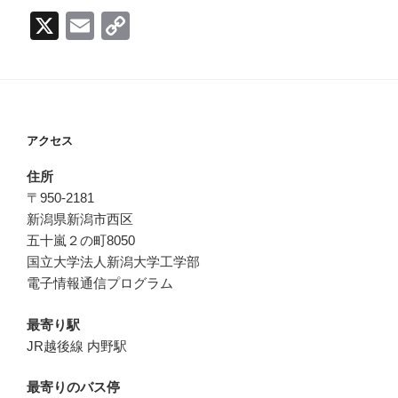
X
E
C
m
o
ail
p
y
Li
アクセス
n
住所
k
〒950-2181
新潟県新潟市西区
五十嵐２の町8050
国立大学法人新潟大学工学部
電子情報通信プログラム
最寄り駅
JR越後線 内野駅
最寄りのバス停