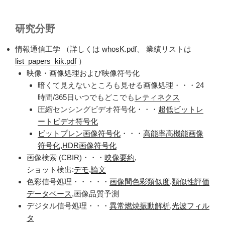
研究分野
情報通信工学 （詳しくは
whosK.pdf
、 業績リストは
list_papers_kik.pdf
）
映像・画像処理および映像符号化
暗くて見えないところも見せる画像処理・・・24
時間/365日いつでもどこでも
レティネクス
圧縮センシングビデオ符号化・・・
超低ビットレ
ートビデオ符号化
ビットプレン画像符号化
・・・
高能率高機能画像
符号化
,
HDR画像符号化
画像検索 (CBIR)・・・
映像要約
,
ショット検出:
デモ
,
論文
色彩信号処理・・・・・
画像間色彩類似度
,
類似性評価
データベース
,画像品質予測
デジタル信号処理・・・
異常燃焼振動解析
,
光波フィル
タ