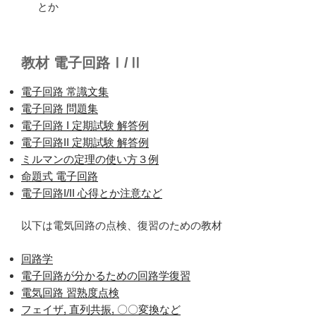
とか
教材 電子回路Ⅰ/Ⅱ
電子回路 常識文集
電子回路 問題集
電子回路 I 定期試験 解答例
電子回路II 定期試験 解答例
ミルマンの定理の使い方３例
命題式 電子回路
電子回路I/II 心得とか注意など
以下は電気回路の点検、復習のための教材
回路学
電子回路が分かるための回路学復習
電気回路 習熟度点検
フェイザ, 直列共振, 〇〇変換など