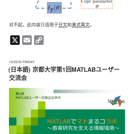
对不起，此内容只适用于
日文
和
美式英文
。
X
E
C
m
o
ail
p
发
12/22/23 FRIDAY
y
布
(日本語) 京都大学第1回MATLABユーザー
于
Li
交流会
n
k