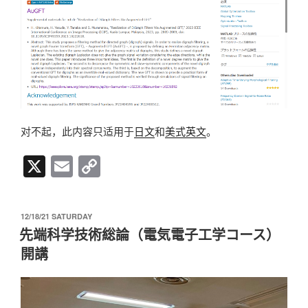
对不起，此内容只适用于
日文
和
美式英文
。
X
E
C
m
o
ail
p
发
12/18/21 SATURDAY
y
布
先端科学技術総論（電気電子工学コース）
于
Li
開講
n
k