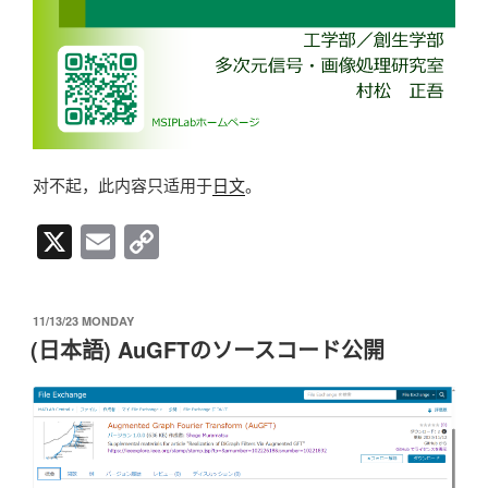
对不起，此内容只适用于
日文
。
X
E
C
m
o
ail
p
发
11/13/23 MONDAY
y
布
(日本語) AuGFTのソースコード公開
于
Li
n
k