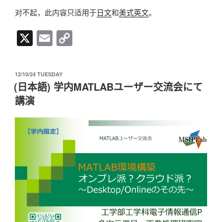
对不起，此内容只适用于
日文
和
美式英文
。
X
E
C
m
o
ail
p
发
12/10/24 TUESDAY
y
布
(日本語) 学内MATLABユーザー交流会にて
于
Li
講演
n
k