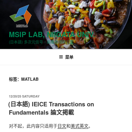
跳
至
内
容
MSIP LAB, NIIGATA UNIV.
(日本語) 多次元信号・画像処理研究室
菜单
标签：MATLAB
发
12/20/25 SATURDAY
布
(日本語) IEICE Transactions on
于
Fundamentals 論文掲載
对不起，此内容只适用于
日文
和
美式英文
。