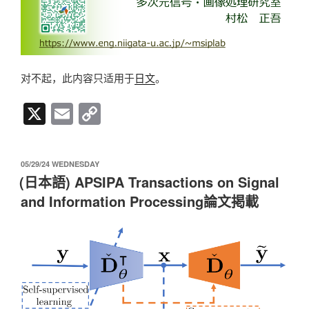
对不起，此内容只适用于
日文
。
X
E
C
m
o
ail
p
发
05/29/24 WEDNESDAY
y
布
(日本語) APSIPA Transactions on Signal
于
Li
and Information Processing論文掲載
n
k