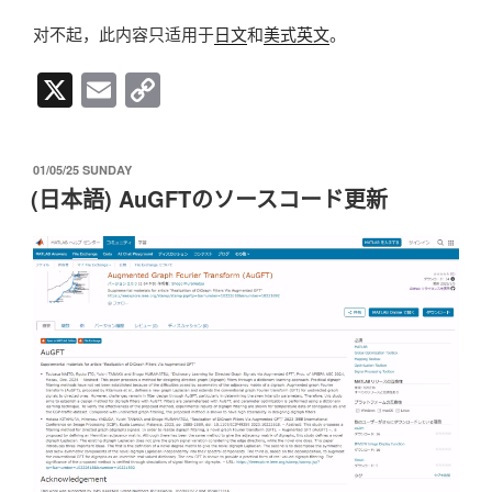
对不起，此内容只适用于
日文
和
美式英文
。
X
E
C
m
o
ail
p
发
01/05/25 SUNDAY
y
布
(日本語) AuGFTのソースコード更新
于
Li
n
k