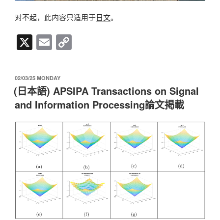
对不起，此内容只适用于
日文
。
X
E
C
m
o
ail
p
发
02/03/25 MONDAY
y
布
(日本語) APSIPA Transactions on Signal
于
Li
and Information Processing論文掲載
n
k