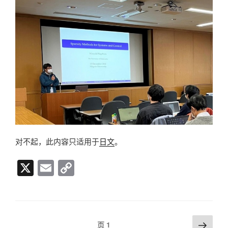
对不起，此内容只适用于
日文
。
X
E
C
m
o
ail
p
y
文
下
页
1