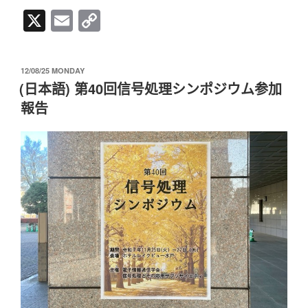
X
E
C
m
o
ail
p
发
12/08/25 MONDAY
y
布
(日本語) 第40回信号処理シンポジウム参加
于
Li
報告
n
k