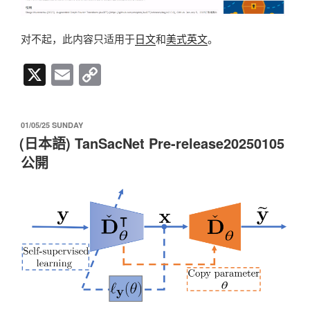
对不起，此内容只适用于
日文
和
美式英文
。
X
E
C
m
o
ail
p
发
01/05/25 SUNDAY
y
布
(日本語) TanSacNet Pre-release20250105
于
Li
公開
n
k