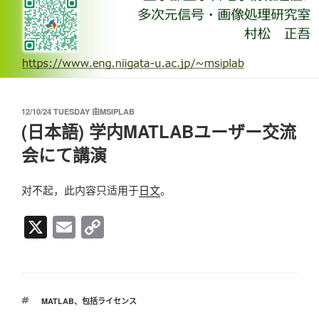
发
12/10/24 TUESDAY
由
MSIPLAB
布
(日本語) 学内MATLABユーザー交流
于
会にて講演
对不起，此内容只适用于
日文
。
X
E
C
m
o
ail
p
y
标
MATLAB
、
包括ライセンス
Li
签