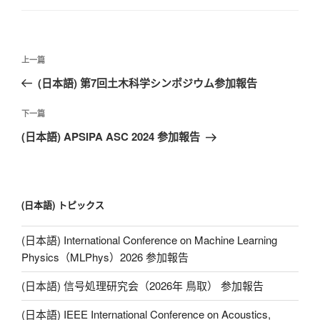
n
k
文
上
上一篇
章
一
(日本語) 第7回土木科学シンポジウム参加報告
导
篇
航
文
下
下一篇
章
一
(日本語) APSIPA ASC 2024 参加報告
篇
文
章
(日本語) トピックス
(日本語) International Conference on Machine Learning
Physics（MLPhys）2026 参加報告
(日本語) 信号処理研究会（2026年 鳥取） 参加報告
(日本語) IEEE International Conference on Acoustics,