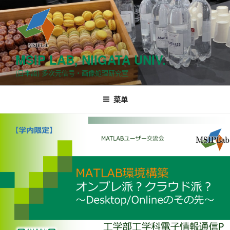
跳
至
内
容
MSIP LAB, NIIGATA UNIV.
(日本語) 多次元信号・画像処理研究室
菜单