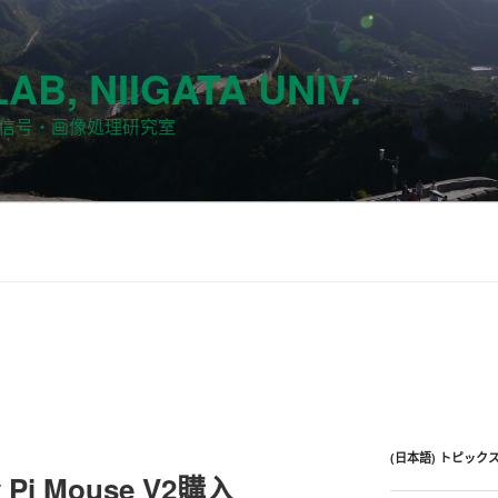
LAB, NIIGATA UNIV.
次元信号・画像処理研究室
(日本語) トピック
 Pi Mouse V2購入