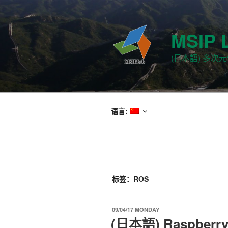
跳
至
内
MSIP 
容
(日本語) 多
语言:
标签：ROS
发
09/04/17 MONDAY
布
(日本語) Raspberry
于