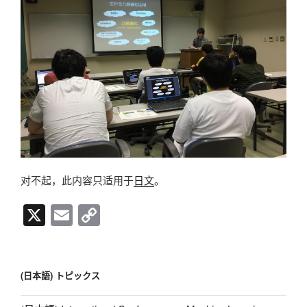
对不起，此内容只适用于
日文
。
X
E
C
m
o
ail
p
y
(日本語) トピックス
Li