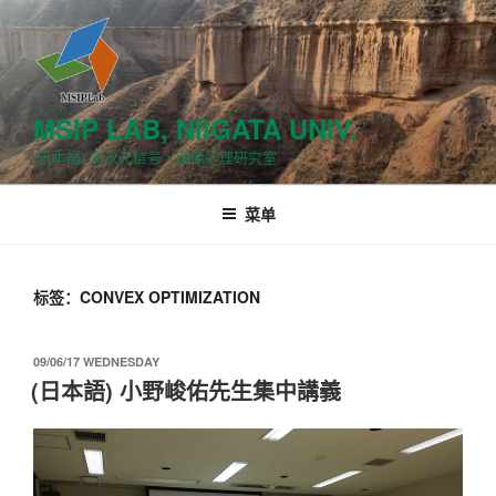
跳
至
内
容
MSIP LAB, NIIGATA UNIV.
(日本語) 多次元信号・画像処理研究室
菜单
标签：CONVEX OPTIMIZATION
发
09/06/17 WEDNESDAY
布
(日本語) 小野峻佑先生集中講義
于