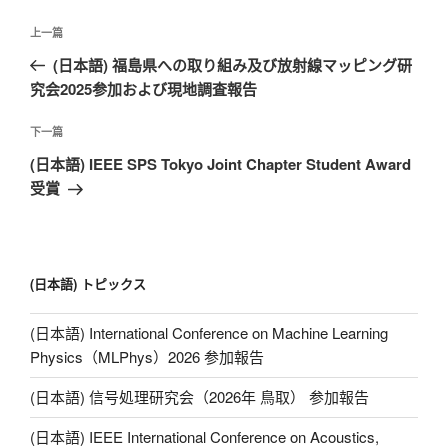
k
文
上
上一篇
章
一
(日本語) 福島県への取り組み及び放射線マッピング研
导
篇
究会2025参加および現地調査報告
航
文
章
下
下一篇
一
(日本語) IEEE SPS Tokyo Joint Chapter Student Award
篇
受賞
文
章
(日本語) トピックス
(日本語) International Conference on Machine Learning
Physics（MLPhys）2026 参加報告
(日本語) 信号処理研究会（2026年 鳥取） 参加報告
(日本語) IEEE International Conference on Acoustics,