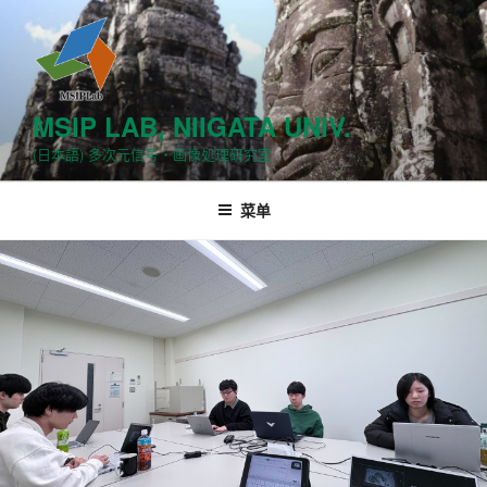
跳
至
内
容
MSIP LAB, NIIGATA UNIV.
(日本語) 多次元信号・画像処理研究室
菜单