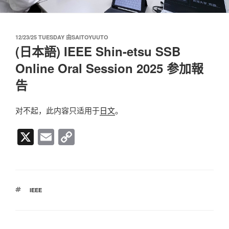
发
12/23/25 TUESDAY
由
SAITOYUUTO
布
(日本語) IEEE Shin-etsu SSB
于
Online Oral Session 2025 参加報
告
对不起，此内容只适用于
日文
。
X
E
C
m
o
ail
p
y
标
IEEE
Li
签
n