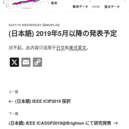
发
05/01/19 WEDNESDAY
由
MSIPLAB
布
(日本語) 2019年5月以降の発表予定
于
对不起，此内容只适用于
日文
和
美式英文
。
X
E
C
m
o
ail
p
y
文
上
上一篇
Li
章
一
(日本語) IEEE ICIP2019 採択
导
n
篇
航
文
k
下
下一篇
章
一
(日本語) IEEE ICASSP2019@Brighton にて研究発表
篇