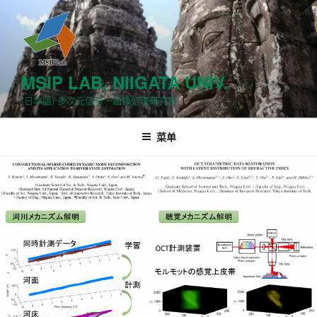
跳
至
内
容
MSIP LAB, NIIGATA UNIV.
(日本語) 多次元信号・画像処理研究室
菜单