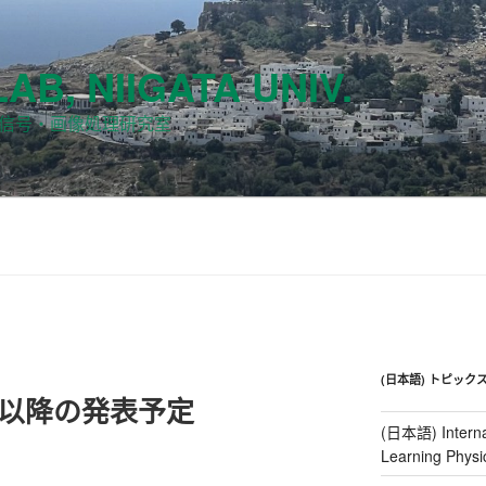
LAB, NIIGATA UNIV.
次元信号・画像処理研究室
(日本語) トピック
8月以降の発表予定
(日本語) Interna
Learning Ph