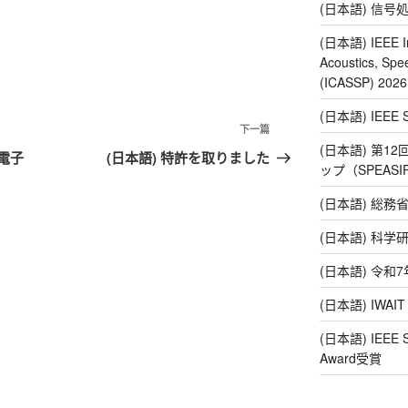
(日本語) 信号
(日本語) IEEE In
Acoustics, Spe
(ICASSP) 20
(日本語) IEE
下一篇
下
(日本語) 第1
一
電子
(日本語) 特許を取りました
ップ（SPEAS
篇
文
(日本語) 総務
章
(日本語) 科
(日本語) 令
(日本語) IWAI
(日本語) IEEE SP
Award受賞