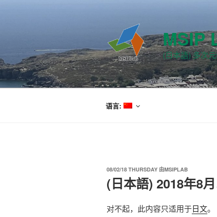
跳
至
内
MSIP 
容
(日本語) 多
语言:
发
08/02/18 THURSDAY
由
MSIPLAB
布
(日本語) 2018年
于
对不起，此内容只适用于
日文
。