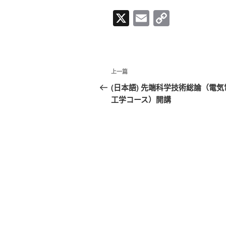
X
E
C
m
o
ail
p
y
文
上
上一篇
Li
章
一
(日本語) 先端科学技術総論（電気
n
篇
工学コース）開講
导
k
文
航
章