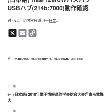
于
USBハブ(214b:7000)動作確認
对不起，此内容只适用于
日文
。
X
E
C
m
o
ail
p
y
标
214B:7000
、
RASPBERRY PI
、
RASPBIAN
、
USB HUB
Li
签
n
k
文
上
上一篇
章
一
(日本語) 2018年電子情報通信学会総合大会＠東京電機
导
篇
大
航
文
章
下
下一篇