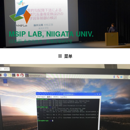
跳
至
内
容
MSIP LAB, NIIGATA UNIV.
(日本語) 多次元信号・画像処理研究室
菜单