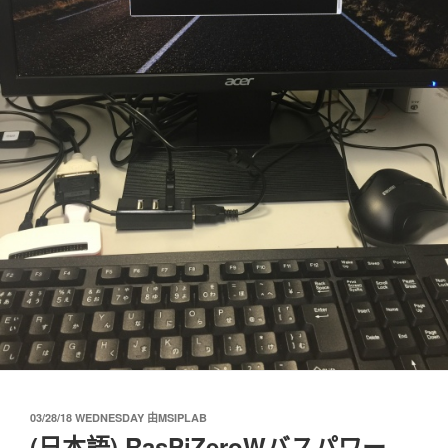
发
03/28/18 WEDNESDAY
由
MSIPLAB
布
(日本語) RasPiZeroWバスパワー