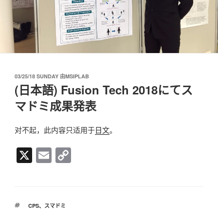
发
03/25/18 SUNDAY
由
MSIPLAB
布
(日本語) Fusion Tech 2018にてス
于
マドミ成果発表
对不起，此内容只适用于
日文
。
X
E
C
m
o
ail
p
y
标
CPS
、
スマドミ
Li
签