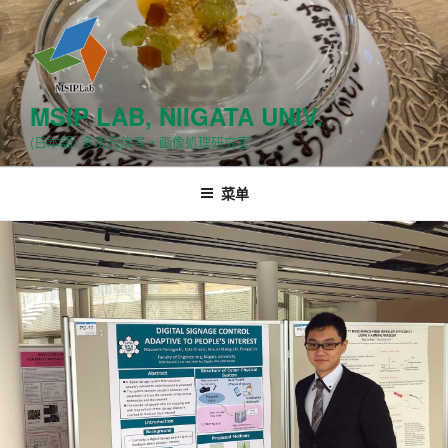
跳
至
内
容
MSIP LAB, NIIGATA UNIV.
(日本語) 多次元信号・画像処理研究室
菜单