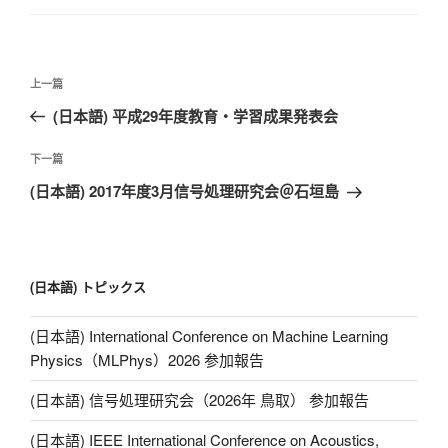
n
k
文
上
上一篇
章
一
(日本語) 平成29年度教育・学習成果発表会
导
篇
航
文
下
下一篇
章
一
(日本語) 2017年度3月信号処理研究会＠石垣島
篇
文
章
(日本語) トピックス
(日本語) International Conference on Machine Learning
Physics（MLPhys）2026 参加報告
(日本語) 信号処理研究会（2026年 鳥取） 参加報告
(日本語) IEEE International Conference on Acoustics,