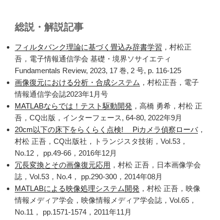
総説・解説記事
フィルタバンク理論に基づく畳込み辞書学習
，村松正
吾，電子情報通信学会 基礎・境界ソサイエティ
Fundamentals Review, 2023, 17 巻, 2 号, p. 116-125
画像復元における分析・合成システム
，村松正吾，電子
情報通信学会誌2023年1月号
MATLABならでは！テスト駆動開発
，高橋 勇希，村松 正
吾，CQ出版，インターフェース, 64-80, 2022年9月
20cm以下の床下をらくらく点検! Piカメラ偵察ローバ
，
村松 正吾，CQ出版社，トランジスタ技術，Vol.53，
No.12， pp.49-66，2016年12月
冗長変換とその画像復元応用
，村松 正吾，日本画像学会
誌，Vol.53，No.4， pp.290-300，2014年08月
MATLABによる映像処理システム開発
，村松 正吾，映像
情報メディア学会，映像情報メディア学会誌，Vol.65，
No.11， pp.1571-1574，2011年11月