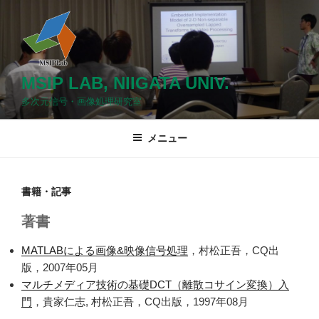
コ
ン
テ
ン
ツ
MSIP LAB, NIIGATA UNIV.
へ
多次元信号・画像処理研究室
ス
キ
メニュー
ッ
プ
書籍・記事
著書
MATLABによる画像&映像信号処理
，村松正吾，CQ出
版，2007年05月
マルチメディア技術の基礎DCT（離散コサイン変換）入
門
，貴家仁志, 村松正吾，CQ出版，1997年08月