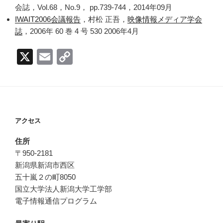
会誌，Vol.68，No.9， pp.739-744，2014年09月
IWAIT2006会議報告
，村松 正吾，
映像情報メディア学会
誌
，2006年 60 巻 4 号 530 2006年4月
X
E
C
m
o
ail
p
y
Li
アクセス
n
住所
k
〒950-2181
新潟県新潟市西区
五十嵐２の町8050
国立大学法人新潟大学工学部
電子情報通信プログラム